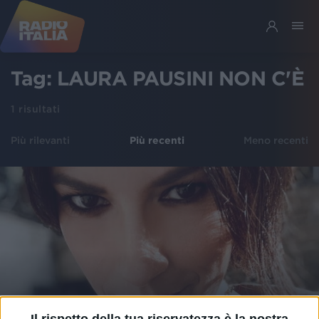
Tag:
LAURA PAUSINI NON C'È
1
risultati
Più rilevanti
Più recenti
Meno recenti