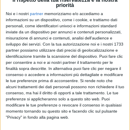
Il rispetto della tua riservatezza è la nostra
priorità
29 ott 2019
NEWS
Noi e i nostri
partner
memorizziamo e/o accediamo a
informazioni su un dispositivo, come i cookie, e trattiamo dati
Laura Pausini, un cofanetto per i 25 anni di
personali, come identificatori univoci e informazioni standard
carriera in Spagna
inviate da un dispositivo per annunci e contenuti personalizzati,
misurazione di annunci e contenuti, analisi dell'audience e
Su Instagram dice: “Vivere mi darà emozioni per
sviluppo dei servizi.
Con la tua autorizzazione noi e i nostri 1733
preparare un nuovo disco”
partner possiamo utilizzare dati precisi di geolocalizzazione e
identificazione tramite la scansione del dispositivo. Puoi fare clic
di
Andrea Daz
per consentire a noi e ai nostri partner il trattamento per le
finalità sopra descritte. In alternativa puoi fare clic per negare il
consenso o accedere a informazioni più dettagliate e modificare
le tue preferenze prima di acconsentire.
Si rende noto che
alcuni trattamenti dei dati personali possono non richiedere il tuo
consenso, ma hai il diritto di opporti a tale trattamento. Le tue
preferenze si applicheranno solo a questo sito web. Puoi
modificare le tue preferenze o revocare il consenso in qualsiasi
momento tornando su questo sito e facendo clic sul pulsante
"Privacy" in fondo alla pagina web.
Chi siamo
Contattaci
Privacy
Lavora con noi