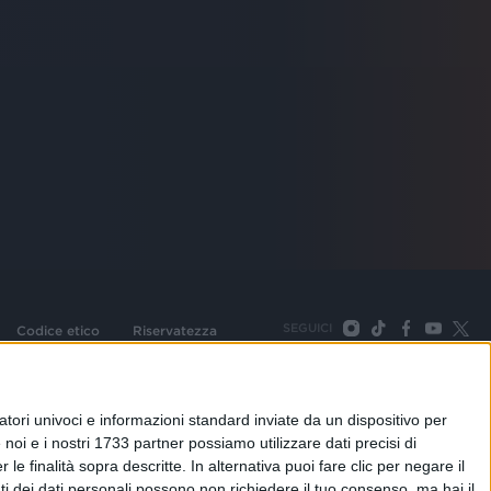
SEGUICI
Codice etico
Riservatezza
093 Cologno Monzese (Mi) |Tel. +39 02 254441 | Fax +39
TORNA SU
tori univoci e informazioni standard inviate da un dispositivo per
noi e i nostri 1733 partner possiamo utilizzare dati precisi di
le finalità sopra descritte. In alternativa puoi fare clic per negare il
i dei dati personali possono non richiedere il tuo consenso, ma hai il