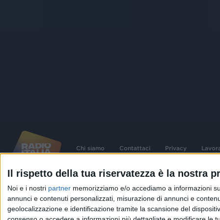
Chi siamo
Contattaci
Privacy
Lavor
Il rispetto della tua riservatezza è la nostra pr
©
2026
RADIO ITALIA S.p.A. P.IVA 06832230152 | Tutti i diritti riservati. Per le
Noi e i nostri
partner
memorizziamo e/o accediamo a informazioni su un 
contenute nel sito sono stati assolti gli obblighi derivanti dalla normativa dei diritt
connessi.
annunci e contenuti personalizzati, misurazione di annunci e contenuti
geolocalizzazione e identificazione tramite la scansione del dispositivo.
Capitale Sociale € 580.000,00 interamente versato. Iscr. Reg. Imprese Milano - C
06832230152. Iscritta al R.E.A. di Milano al n° 1125258. Testata giornalistica Reg
consenso o accedere a informazioni più dettagliate e modificare le t