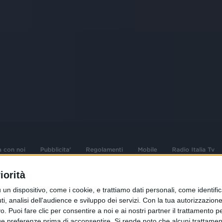
a con noi
Pubblicita'
Regolamenti
Mobile
Radio Italia Tv
iorità
 opere dell'ingegno
Sede Amministrativa: Viale Europa 49, 20
dispositivo, come i cookie, e trattiamo dati personali, come identifica
i d'autore e dei diritti
02 25444220
, analisi dell'audience e sviluppo dei servizi.
Con la tua autorizzazione 
 Puoi fare clic per consentire a noi e ai nostri partner il trattamento per 
.F. e n° iscrizione
Sede Legale: Via Savona 97, 20144 Milano
istrata n°286 - 3 Aprile
ue preferenze prima di acconsentire.
Si rende noto che alcuni trattament