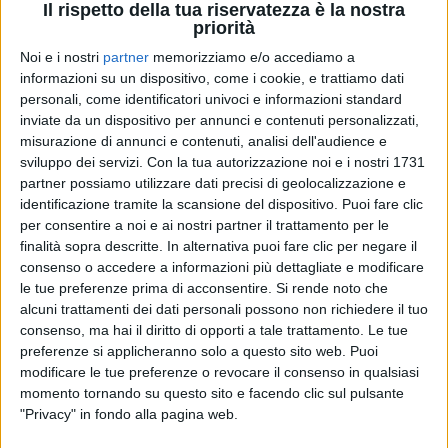
Il rispetto della tua riservatezza è la nostra
priorità
Noi e i nostri
partner
memorizziamo e/o accediamo a
informazioni su un dispositivo, come i cookie, e trattiamo dati
05 lug 2019
NEWS
personali, come identificatori univoci e informazioni standard
Laura e Biagio a San Siro: Emma e Giuliano
inviate da un dispositivo per annunci e contenuti personalizzati,
Sangiorgi cantano come due fan
misurazione di annunci e contenuti, analisi dell'audience e
sviluppo dei servizi.
Con la tua autorizzazione noi e i nostri 1731
Foto e video del primo concerto a Milano del loro
partner possiamo utilizzare dati precisi di geolocalizzazione e
tour negli stadi
identificazione tramite la scansione del dispositivo. Puoi fare clic
per consentire a noi e ai nostri partner il trattamento per le
di
Andrea Daz
finalità sopra descritte. In alternativa puoi fare clic per negare il
consenso o accedere a informazioni più dettagliate e modificare
le tue preferenze prima di acconsentire.
Si rende noto che
alcuni trattamenti dei dati personali possono non richiedere il tuo
consenso, ma hai il diritto di opporti a tale trattamento. Le tue
preferenze si applicheranno solo a questo sito web. Puoi
modificare le tue preferenze o revocare il consenso in qualsiasi
momento tornando su questo sito e facendo clic sul pulsante
"Privacy" in fondo alla pagina web.
Chi siamo
Contattaci