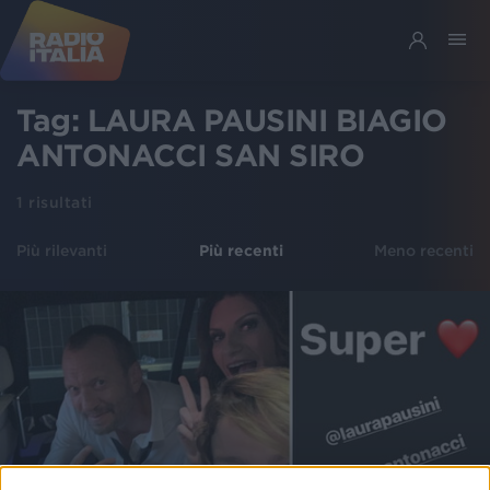
Tag:
LAURA PAUSINI BIAGIO
ANTONACCI SAN SIRO
1
risultati
Più rilevanti
Più recenti
Meno recenti