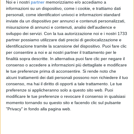
Noi e i nostri
partner
memorizziamo e/o accediamo a
informazioni su un dispositivo, come i cookie, e trattiamo dati
personali, come identificatori univoci e informazioni standard
inviate da un dispositivo per annunci e contenuti personalizzati,
misurazione di annunci e contenuti, analisi dell'audience e
05 giu 2020
NEWS
sviluppo dei servizi.
Con la tua autorizzazione noi e i nostri 1733
partner possiamo utilizzare dati precisi di geolocalizzazione e
Laura Pausini svela 3 canzoni del concerto
identificazione tramite la scansione del dispositivo. Puoi fare clic
“BeMe” telefonando ai fan
per consentire a noi e ai nostri partner il trattamento per le
“Finora avete scelto voi i brani in scaletta, ma questo
finalità sopra descritte. In alternativa puoi fare clic per negare il
mese tocca a me!”
consenso o accedere a informazioni più dettagliate e modificare
le tue preferenze prima di acconsentire.
Si rende noto che
alcuni trattamenti dei dati personali possono non richiedere il tuo
consenso, ma hai il diritto di opporti a tale trattamento. Le tue
preferenze si applicheranno solo a questo sito web. Puoi
modificare le tue preferenze o revocare il consenso in qualsiasi
momento tornando su questo sito e facendo clic sul pulsante
"Privacy" in fondo alla pagina web.