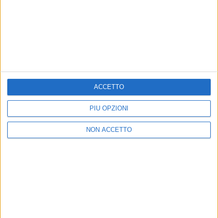
05 mar 2020
NEWS
Laura Pausini: con i brani scelti dai fan la
scaletta di “BeMe” sarà unica
ACCETTO
I sondaggi Instagram sveleranno altre 3 canzoni di
un live “irripetibile”
PIÙ OPZIONI
NON ACCETTO
Chi siamo
Contattaci
Privacy
Lavora con noi