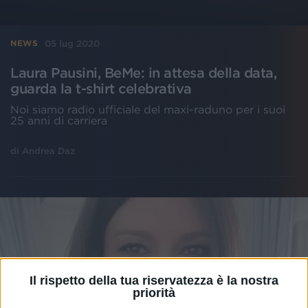
05 lug 2020
NEWS
Laura Pausini, BeMe: in attesa della data,
guarda la t-shirt celebrativa
Noi siamo radio ufficiale del maxi-raduno per i suoi
25 anni di carriera
di
Andrea Daz
Il rispetto della tua riservatezza è la nostra
priorità