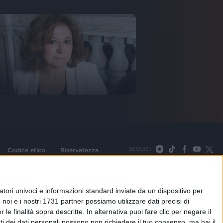
SEGUICI
Codice etico
Riservatezza
093 Cologno Monzese (Mi) |Tel. +39 02 254441 | Fax +39
TORNA SU
tori univoci e informazioni standard inviate da un dispositivo per
noi e i nostri 1731 partner possiamo utilizzare dati precisi di
le finalità sopra descritte. In alternativa puoi fare clic per negare il
i dei dati personali possono non richiedere il tuo consenso, ma hai il