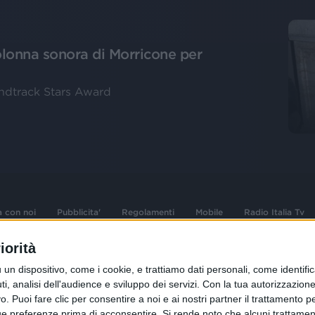
colonna sonora di Morricone per
oundtrack Stars Award
a con noi
Pubblicita'
Regolamenti
Mobile
Radio Italia Tv
iorità
 opere dell'ingegno
Sede Amministrativa: Viale Europa 49, 20
dispositivo, come i cookie, e trattiamo dati personali, come identifica
i d'autore e dei diritti
02 25444220
, analisi dell'audience e sviluppo dei servizi.
Con la tua autorizzazione 
 Puoi fare clic per consentire a noi e ai nostri partner il trattamento per 
.F. e n° iscrizione
Sede Legale: Via Savona 97, 20144 Milano
istrata n°286 - 3 Aprile
ue preferenze prima di acconsentire.
Si rende noto che alcuni trattament