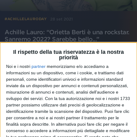
28 set 2021
#ACHILLELAURODAY
Achille Lauro: “Orietta Berti è una rockstar.
Sanremo 2022? Sarebbe bello...”
L'artista è assoluto protagonista dell'Achille Lauro
Il rispetto della tua riservatezza è la nostra
Day su Radio Italia solomusicaitaliana e Corriere della
priorità
Sera. Il percorso musicale, la mancanza dei live, la hit
“Mille” e il legame speciale con il Festival: ecco la sua
Noi e i nostri
partner
memorizziamo e/o accediamo a
intervista con Mauro Marino & Manola Moslehi e
Andrea Laffranchi
informazioni su un dispositivo, come i cookie, e trattiamo dati
personali, come identificatori univoci e informazioni standard
inviate da un dispositivo per annunci e contenuti personalizzati,
di
Andrea Basso
misurazione di annunci e contenuti, analisi dell'audience e
sviluppo dei servizi.
Con la tua autorizzazione noi e i nostri 1733
partner possiamo utilizzare dati precisi di geolocalizzazione e
identificazione tramite la scansione del dispositivo. Puoi fare clic
per consentire a noi e ai nostri partner il trattamento per le
finalità sopra descritte. In alternativa puoi fare clic per negare il
consenso o accedere a informazioni più dettagliate e modificare
le tue preferenze prima di acconsentire.
Si rende noto che