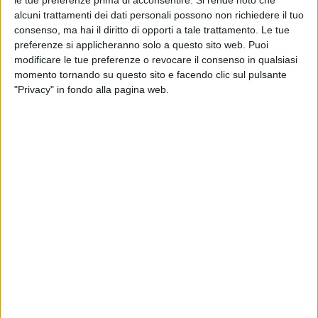
alcuni trattamenti dei dati personali possono non richiedere il tuo
consenso, ma hai il diritto di opporti a tale trattamento. Le tue
preferenze si applicheranno solo a questo sito web. Puoi
modificare le tue preferenze o revocare il consenso in qualsiasi
momento tornando su questo sito e facendo clic sul pulsante
"Privacy" in fondo alla pagina web.
08 lug 2021
NOVITA' MUSICALE
Achille Lauro su Radio Italia
solomusicaitaliana con Latte+
È l'ultimo estratto dall'album di inediti Lauro
di
Mara Bizzoco