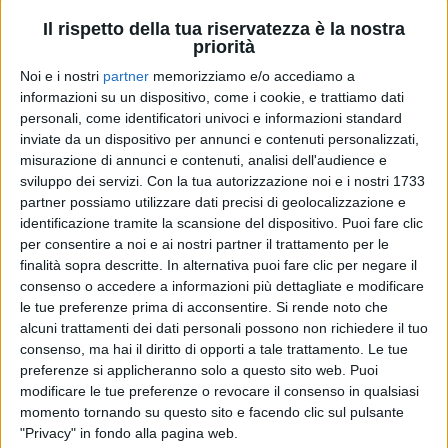
Il rispetto della tua riservatezza è la nostra
priorità
08 nov 2022
IL MONDO È NOSTRO
Noi e i nostri
partner
memorizziamo e/o accediamo a
informazioni su un dispositivo, come i cookie, e trattiamo dati
Tiziano Ferro, l’emozione dell’anteprima del
personali, come identificatori univoci e informazioni standard
nuovo album: “Ci sarà anche Victor”
inviate da un dispositivo per annunci e contenuti personalizzati,
L’artista si commuove, nel Reward Music Place,
misurazione di annunci e contenuti, analisi dell'audience e
mentre facciamo sentire in esclusiva alcune delle
sviluppo dei servizi.
Con la tua autorizzazione noi e i nostri 1733
canzoni che troveremo ne “Il mondo è nostro”,
partner possiamo utilizzare dati precisi di geolocalizzazione e
disponibile dall’11 novembre: dal prossimo singolo
“La prima festa del papà” alle nuove collaborazioni,
identificazione tramite la scansione del dispositivo. Puoi fare clic
Tiziano ci spiega cosa dobbiamo aspettarci e, per la
per consentire a noi e ai nostri partner il trattamento per le
prima volta, canta “La vita splendida” in pubblico
finalità sopra descritte. In alternativa puoi fare clic per negare il
consenso o accedere a informazioni più dettagliate e modificare
di
Andrea Basso
le tue preferenze prima di acconsentire.
Si rende noto che
alcuni trattamenti dei dati personali possono non richiedere il tuo
consenso, ma hai il diritto di opporti a tale trattamento. Le tue
preferenze si applicheranno solo a questo sito web. Puoi
modificare le tue preferenze o revocare il consenso in qualsiasi
momento tornando su questo sito e facendo clic sul pulsante
"Privacy" in fondo alla pagina web.