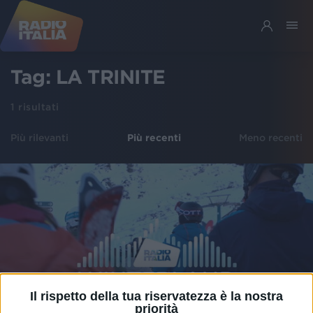
Tag:
LA TRINITE
1
risultati
Più rilevanti
Più recenti
Meno recenti
Il rispetto della tua riservatezza è la nostra
priorità