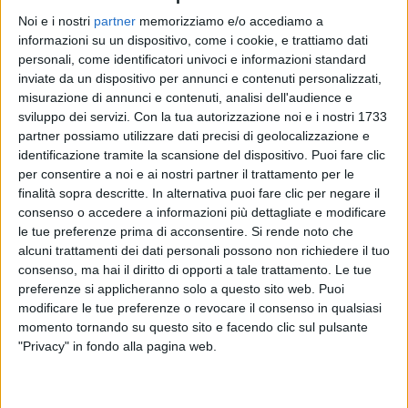
Noi e i nostri
partner
memorizziamo e/o accediamo a
informazioni su un dispositivo, come i cookie, e trattiamo dati
VIDEO
personali, come identificatori univoci e informazioni standard
inviate da un dispositivo per annunci e contenuti personalizzati,
Gressoney La Trinitè
misurazione di annunci e contenuti, analisi dell'audience e
sviluppo dei servizi.
Con la tua autorizzazione noi e i nostri 1733
partner possiamo utilizzare dati precisi di geolocalizzazione e
identificazione tramite la scansione del dispositivo. Puoi fare clic
per consentire a noi e ai nostri partner il trattamento per le
finalità sopra descritte. In alternativa puoi fare clic per negare il
consenso o accedere a informazioni più dettagliate e modificare
le tue preferenze prima di acconsentire.
Si rende noto che
alcuni trattamenti dei dati personali possono non richiedere il tuo
consenso, ma hai il diritto di opporti a tale trattamento. Le tue
preferenze si applicheranno solo a questo sito web. Puoi
Chi siamo
Contattaci
modificare le tue preferenze o revocare il consenso in qualsiasi
Privacy
Lavora con noi
momento tornando su questo sito e facendo clic sul pulsante
"Privacy" in fondo alla pagina web.
Pubblicita'
Regolamenti
Mobile
Radio Italia Tv
Codice etico
Riservatezza