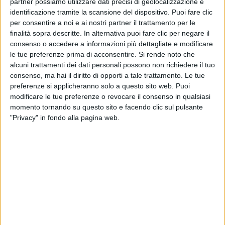
partner possiamo utilizzare dati precisi di geolocalizzazione e
Enrico Ruggeri: “Solo io e i Maneskin capaci
identificazione tramite la scansione del dispositivo. Puoi fare clic
di vincere Sanremo con il rock”
per consentire a noi e ai nostri partner il trattamento per le
Il cantautore, ospite di Radio Italia
finalità sopra descritte. In alternativa puoi fare clic per negare il
solomusicaitaliana, presenta “La Rivoluzione”, il
consenso o accedere a informazioni più dettagliate e modificare
nuovo album di inediti che ha richiesto un lungo
le tue preferenze prima di acconsentire.
Si rende noto che
lavoro: Ruggeri ci racconta come sono nate queste
alcuni trattamenti dei dati personali possono non richiedere il tuo
canzoni, ricorda la sua adolescenza e spiega la sua
idea di musica dal vivo
consenso, ma hai il diritto di opporti a tale trattamento. Le tue
preferenze si applicheranno solo a questo sito web. Puoi
di
Andrea Basso
modificare le tue preferenze o revocare il consenso in qualsiasi
momento tornando su questo sito e facendo clic sul pulsante
"Privacy" in fondo alla pagina web.