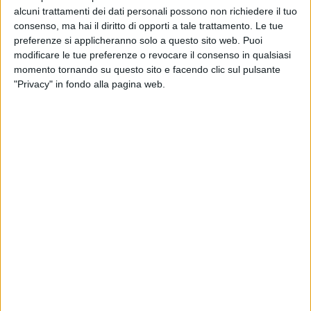
alcuni trattamenti dei dati personali possono non richiedere il tuo
consenso, ma hai il diritto di opporti a tale trattamento. Le tue
preferenze si applicheranno solo a questo sito web. Puoi
modificare le tue preferenze o revocare il consenso in qualsiasi
momento tornando su questo sito e facendo clic sul pulsante
"Privacy" in fondo alla pagina web.
03 set 2020
NEWS
Ligabue: il nuovo singolo è “La ragazza dei
tuoi sogni”
L’annuncio è arrivato in diretta ai Seat Music Awards
2020
di
Andrea Basso