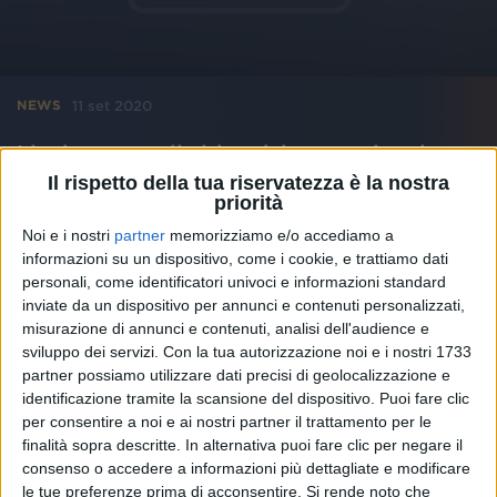
11 set 2020
NEWS
Ligabue: ecco il video del nuovo singolo
“La ragazza dei tuoi sogni”
Il rispetto della tua riservatezza è la nostra
priorità
Cresce l’attesa per “30 anni in un (nuovo) giorno” a
Campovolo
Noi e i nostri
partner
memorizziamo e/o accediamo a
informazioni su un dispositivo, come i cookie, e trattiamo dati
di
Andrea Basso
personali, come identificatori univoci e informazioni standard
inviate da un dispositivo per annunci e contenuti personalizzati,
misurazione di annunci e contenuti, analisi dell'audience e
sviluppo dei servizi.
Con la tua autorizzazione noi e i nostri 1733
partner possiamo utilizzare dati precisi di geolocalizzazione e
identificazione tramite la scansione del dispositivo. Puoi fare clic
per consentire a noi e ai nostri partner il trattamento per le
finalità sopra descritte. In alternativa puoi fare clic per negare il
consenso o accedere a informazioni più dettagliate e modificare
le tue preferenze prima di acconsentire.
Si rende noto che