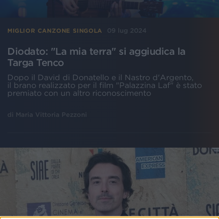
09 lug 2024
MIGLIOR CANZONE SINGOLA
Diodato: "La mia terra" si aggiudica la
Targa Tenco
Dopo il David di Donatello e il Nastro d'Argento,
il brano realizzato per il film "Palazzina Laf" è stato
premiato con un altro riconoscimento
di
Maria Vittoria Pezzoni