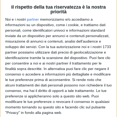
Il rispetto della tua riservatezza è la nostra
priorità
Noi e i nostri
partner
memorizziamo e/o accediamo a
informazioni su un dispositivo, come i cookie, e trattiamo dati
personali, come identificatori univoci e informazioni standard
04 mag 2024
CON LA MIA TERRA
inviate da un dispositivo per annunci e contenuti personalizzati,
misurazione di annunci e contenuti, analisi dell'audience e
Diodato vince il suo secondo David della
sviluppo dei servizi.
Con la tua autorizzazione noi e i nostri 1733
carriera per la miglior canzone
partner possiamo utilizzare dati precisi di geolocalizzazione e
identificazione tramite la scansione del dispositivo. Puoi fare clic
La musica italiana è stata l’altra grande
protagonista dei 69esimi David di Donatello. C'erano
per consentire a noi e ai nostri partner il trattamento per le
Mahmood, Giorgia, Malika Ayane e Irama
finalità sopra descritte. In alternativa puoi fare clic per negare il
consenso o accedere a informazioni più dettagliate e modificare
di
Mara Bizzoco
le tue preferenze prima di acconsentire.
Si rende noto che
alcuni trattamenti dei dati personali possono non richiedere il tuo
consenso, ma hai il diritto di opporti a tale trattamento. Le tue
preferenze si applicheranno solo a questo sito web. Puoi
modificare le tue preferenze o revocare il consenso in qualsiasi
momento tornando su questo sito e facendo clic sul pulsante
"Privacy" in fondo alla pagina web.