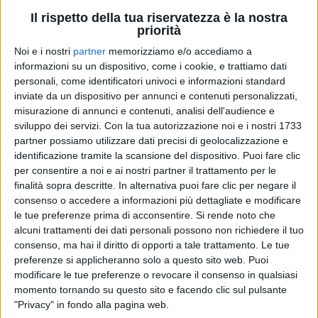
Il rispetto della tua riservatezza è la nostra
priorità
Noi e i nostri
partner
memorizziamo e/o accediamo a
informazioni su un dispositivo, come i cookie, e trattiamo dati
personali, come identificatori univoci e informazioni standard
inviate da un dispositivo per annunci e contenuti personalizzati,
misurazione di annunci e contenuti, analisi dell'audience e
sviluppo dei servizi.
Con la tua autorizzazione noi e i nostri 1733
partner possiamo utilizzare dati precisi di geolocalizzazione e
identificazione tramite la scansione del dispositivo. Puoi fare clic
17 set 2025
ATUPERTU CON…
per consentire a noi e ai nostri partner il trattamento per le
Laura Pausini: “Giorgio Armani sarà sempre
finalità sopra descritte. In alternativa puoi fare clic per negare il
con me. Ho ancora 3 abiti che…”
consenso o accedere a informazioni più dettagliate e modificare
le tue preferenze prima di acconsentire.
Si rende noto che
Nella video-intervista Atupertu con la Redazione di
alcuni trattamenti dei dati personali possono non richiedere il tuo
Radio Italia solomusicaitaliana, Laura ricorda anche
consenso, ma hai il diritto di opporti a tale trattamento. Le tue
Pippo Baudo. Poi, affronta gli argomenti cover, tour
e… sua figlia
preferenze si applicheranno solo a questo sito web. Puoi
modificare le tue preferenze o revocare il consenso in qualsiasi
di
Andrea Basso
momento tornando su questo sito e facendo clic sul pulsante
"Privacy" in fondo alla pagina web.