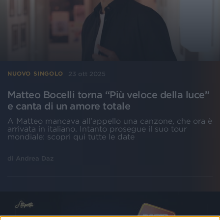
23 ott 2025
NUOVO SINGOLO
Matteo Bocelli torna “Più veloce della luce”
e canta di un amore totale
A Matteo mancava all’appello una canzone, che ora è
arrivata in italiano. Intanto prosegue il suo tour
mondiale: scopri qui tutte le date
di
Andrea Daz