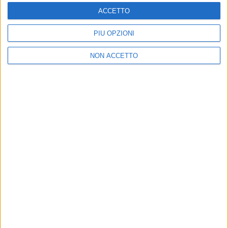
ACCETTO
di
Mara Bizzoco
PIÙ OPZIONI
NON ACCETTO
21 ago 2025
NUOVO SINGOLO
Matteo Bocelli e Gianluca Grignani: la
nuova versione de "La mia storia tra le dita"