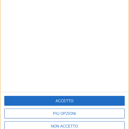
11 ott 2019
NEWS
Gianna Nannini: è online il video del nuovo
singolo “La differenza”
In vendita i primi biglietti per il concerto-evento allo
stadio di Firenze
di
Andrea Basso
ACCETTO
PIÙ OPZIONI
NON ACCETTO