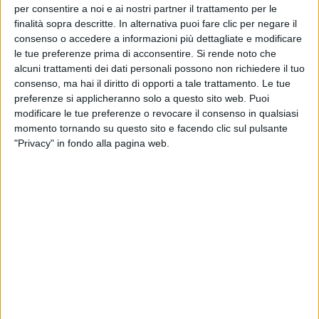
per consentire a noi e ai nostri partner il trattamento per le
finalità sopra descritte. In alternativa puoi fare clic per negare il
consenso o accedere a informazioni più dettagliate e modificare
20 nov 2019
NEWS
le tue preferenze prima di acconsentire.
Si rende noto che
alcuni trattamenti dei dati personali possono non richiedere il tuo
Gianna Nannini: “La differenza è il disco più
consenso, ma hai il diritto di opporti a tale trattamento. Le tue
bello che ho mai fatto”
preferenze si applicheranno solo a questo sito web. Puoi
modificare le tue preferenze o revocare il consenso in qualsiasi
Dai prossimi concerti al suo passato. “Napoli ha fatto
momento tornando su questo sito e facendo clic sul pulsante
la storia della musica”
"Privacy" in fondo alla pagina web.
di
Andrea Basso