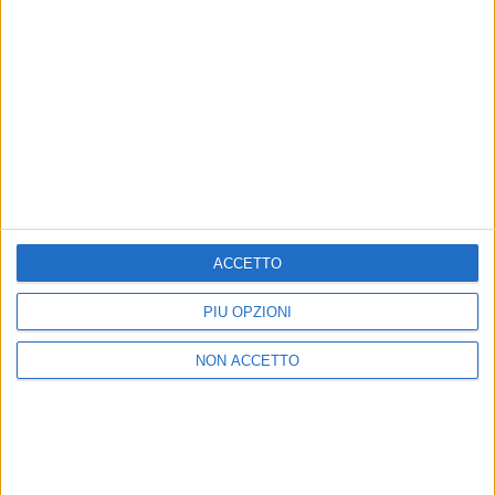
ritorna in una nuovissima veste che anticipa un
remake dell’album “Liberi Da Sempre” e nuovi
concerti, per rivivere quel periodo e i ricordi che lo
caratterizzano
di
Andrea Basso
ACCETTO
PIÙ OPZIONI
NON ACCETTO
03 giu 2017
NEWS