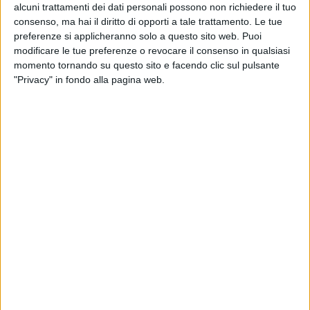
alcuni trattamenti dei dati personali possono non richiedere il tuo
consenso, ma hai il diritto di opporti a tale trattamento. Le tue
preferenze si applicheranno solo a questo sito web. Puoi
modificare le tue preferenze o revocare il consenso in qualsiasi
momento tornando su questo sito e facendo clic sul pulsante
"Privacy" in fondo alla pagina web.
20 mar 2023
CONCERTO A MILANO
Madame: a sorpresa un nuovo live
I concerti della cantante previsti per il 2023 si
arricchiscono di un altro importante evento, stavolta
al Mediolanum Forum
di
Maria Vittoria Pezzoni