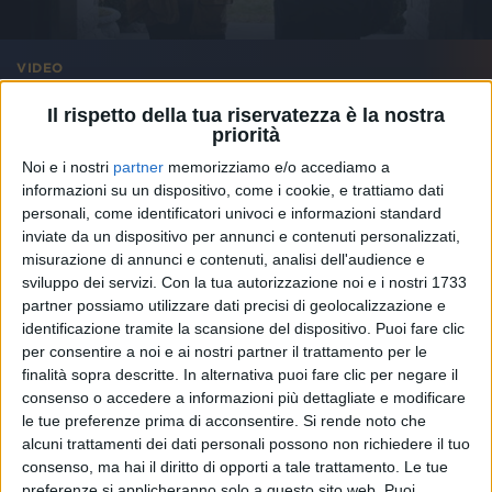
VIDEO
Tuner : L'accordatore (Trailer)
Il rispetto della tua riservatezza è la nostra
priorità
Noi e i nostri
partner
memorizziamo e/o accediamo a
informazioni su un dispositivo, come i cookie, e trattiamo dati
personali, come identificatori univoci e informazioni standard
inviate da un dispositivo per annunci e contenuti personalizzati,
misurazione di annunci e contenuti, analisi dell'audience e
sviluppo dei servizi.
Con la tua autorizzazione noi e i nostri 1733
partner possiamo utilizzare dati precisi di geolocalizzazione e
identificazione tramite la scansione del dispositivo. Puoi fare clic
per consentire a noi e ai nostri partner il trattamento per le
finalità sopra descritte. In alternativa puoi fare clic per negare il
consenso o accedere a informazioni più dettagliate e modificare
le tue preferenze prima di acconsentire.
Si rende noto che
alcuni trattamenti dei dati personali possono non richiedere il tuo
consenso, ma hai il diritto di opporti a tale trattamento. Le tue
5
FOTO
preferenze si applicheranno solo a questo sito web. Puoi