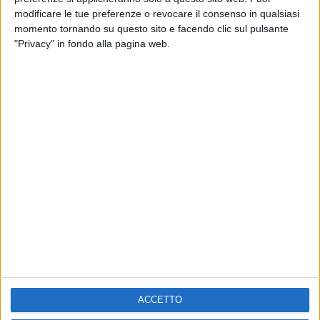
modificare le tue preferenze o revocare il consenso in qualsiasi
momento tornando su questo sito e facendo clic sul pulsante
PHOTOGALLERY
"Privacy" in fondo alla pagina web.
TUNER : L'ACCORDATORE
Chi siamo
Contattaci
Privacy
Lavora con noi
Pubblicita'
Regolamenti
Mobile
Radio Italia Tv
Codice etico
Riservatezza
ACCETTO