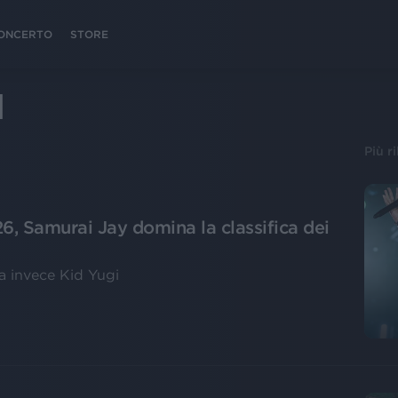
 CONCERTO
STORE
I
Più r
6, Samurai Jay domina la classifica dei
a invece Kid Yugi