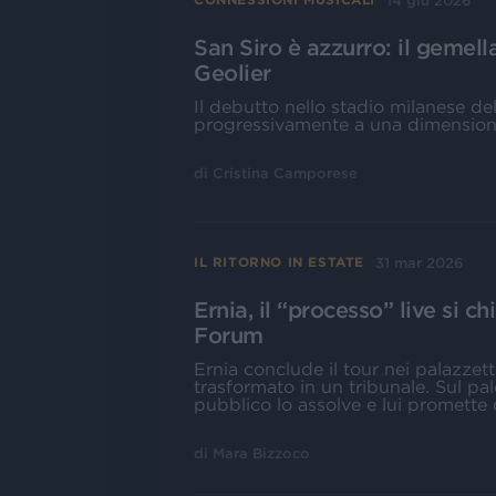
14 giu 2026
San Siro è azzurro: il gemel
Geolier
Il debutto nello stadio milanese de
progressivamente a una dimensione 
di
Cristina Camporese
31 mar 2026
IL RITORNO IN ESTATE
Ernia, il “processo” live si c
Forum
Ernia conclude il tour nei palazzet
trasformato in un tribunale. Sul pa
pubblico lo assolve e lui promette 
di
Mara Bizzoco