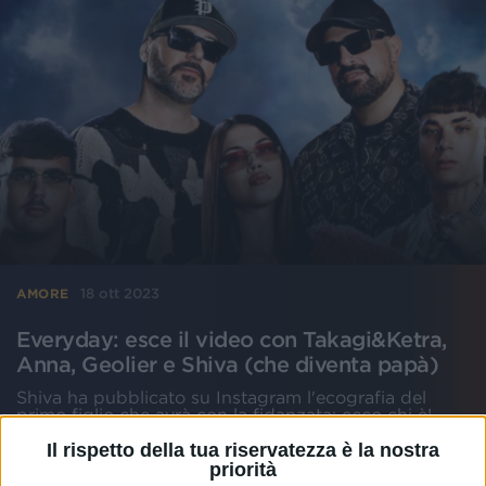
18 ott 2023
AMORE
Everyday: esce il video con Takagi&Ketra,
Anna, Geolier e Shiva (che diventa papà)
Shiva ha pubblicato su Instagram l'ecografia del
primo figlio che avrà con la fidanzata: ecco chi è!
Il rispetto della tua riservatezza è la nostra
di
Mara Bizzoco
priorità