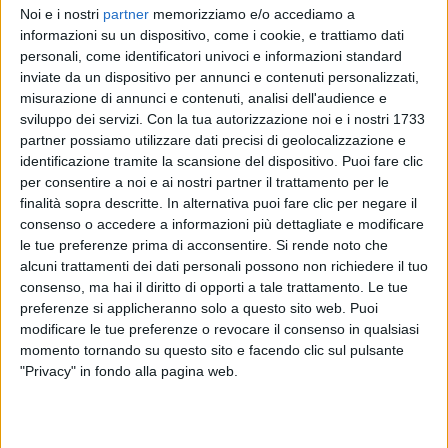
Noi e i nostri
partner
memorizziamo e/o accediamo a
informazioni su un dispositivo, come i cookie, e trattiamo dati
personali, come identificatori univoci e informazioni standard
inviate da un dispositivo per annunci e contenuti personalizzati,
misurazione di annunci e contenuti, analisi dell'audience e
sviluppo dei servizi.
Con la tua autorizzazione noi e i nostri 1733
partner possiamo utilizzare dati precisi di geolocalizzazione e
identificazione tramite la scansione del dispositivo. Puoi fare clic
per consentire a noi e ai nostri partner il trattamento per le
finalità sopra descritte. In alternativa puoi fare clic per negare il
consenso o accedere a informazioni più dettagliate e modificare
le tue preferenze prima di acconsentire.
Si rende noto che
alcuni trattamenti dei dati personali possono non richiedere il tuo
consenso, ma hai il diritto di opporti a tale trattamento. Le tue
preferenze si applicheranno solo a questo sito web. Puoi
06 gen 2021
NEWS
modificare le tue preferenze o revocare il consenso in qualsiasi
momento tornando su questo sito e facendo clic sul pulsante
Marco Mengoni, Takagi & Ketra nel 'Riff' in
"Privacy" in fondo alla pagina web.
attesa di 'Venere e Marte'
I due produttori multiplatino sono protagonisti del
nuovo appuntamento