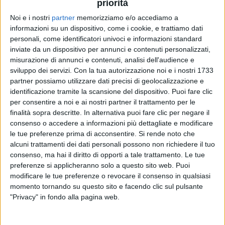
priorità
Noi e i nostri
partner
memorizziamo e/o accediamo a
12 feb 2020
NEWS
informazioni su un dispositivo, come i cookie, e trattiamo dati
personali, come identificatori univoci e informazioni standard
Junior Cally: dopo Sanremo firma con il
inviate da un dispositivo per annunci e contenuti personalizzati,
Fiumicino Calcio
misurazione di annunci e contenuti, analisi dell'audience e
sviluppo dei servizi.
Con la tua autorizzazione noi e i nostri 1733
Il debutto il 23 febbraio. Nessun compenso per
l'ingaggio
partner possiamo utilizzare dati precisi di geolocalizzazione e
identificazione tramite la scansione del dispositivo. Puoi fare clic
per consentire a noi e ai nostri partner il trattamento per le
finalità sopra descritte. In alternativa puoi fare clic per negare il
consenso o accedere a informazioni più dettagliate e modificare
le tue preferenze prima di acconsentire.
Si rende noto che
alcuni trattamenti dei dati personali possono non richiedere il tuo
consenso, ma hai il diritto di opporti a tale trattamento. Le tue
preferenze si applicheranno solo a questo sito web. Puoi
modificare le tue preferenze o revocare il consenso in qualsiasi
Chi siamo
Contattaci
momento tornando su questo sito e facendo clic sul pulsante
"Privacy" in fondo alla pagina web.
Privacy
Lavora con noi
Pubblicita'
Regolamenti
Mobile
Radio Italia Tv