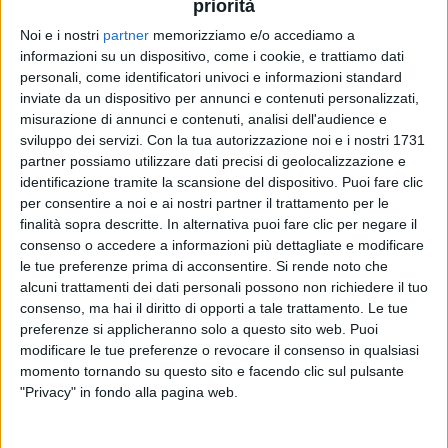
priorità
Noi e i nostri
partner
memorizziamo e/o accediamo a
informazioni su un dispositivo, come i cookie, e trattiamo dati
personali, come identificatori univoci e informazioni standard
inviate da un dispositivo per annunci e contenuti personalizzati,
misurazione di annunci e contenuti, analisi dell'audience e
sviluppo dei servizi.
Con la tua autorizzazione noi e i nostri 1731
partner possiamo utilizzare dati precisi di geolocalizzazione e
identificazione tramite la scansione del dispositivo. Puoi fare clic
per consentire a noi e ai nostri partner il trattamento per le
finalità sopra descritte. In alternativa puoi fare clic per negare il
consenso o accedere a informazioni più dettagliate e modificare
23 dic 2019
NEWS
le tue preferenze prima di acconsentire.
Si rende noto che
alcuni trattamenti dei dati personali possono non richiedere il tuo
È di Jovanotti il concerto più visto in Italia
consenso, ma hai il diritto di opporti a tale trattamento. Le tue
nel 2019
preferenze si applicheranno solo a questo sito web. Puoi
Riguarda le foto del maxi live a Milano Linate! Noi
modificare le tue preferenze o revocare il consenso in qualsiasi
radio ufficiale
momento tornando su questo sito e facendo clic sul pulsante
"Privacy" in fondo alla pagina web.
di
Andrea Daz