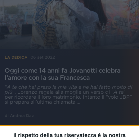
06 set 2022
LA DEDICA
Oggi come 14 anni fa Jovanotti celebra
l’amore con la sua Francesca
“
A te che hai preso la mia vita e ne hai fatto molto di
più
”. Lorenzo regala alla moglie un verso di “
A te
”
per ricordare il loro matrimonio. Intanto il “volo JBP”
si prepara all’ultima chiamata….
di
Andrea Daz
Il rispetto della tua riservatezza è la nostra