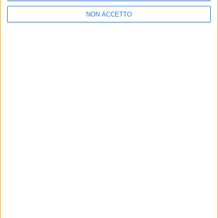
un'altra festa
NON ACCETTO
di
Andrea Daz
19 apr 2018
NEWS
"Roma nun fa' la stupida stasera”: Jovanotti
riparte col tour