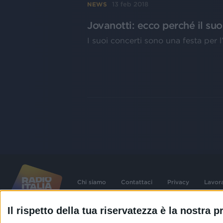
13 feb 2018
NEWS
Jovanotti: ecco perché il suo
I suoi concerti sono una festa per l’am
Chi siamo
Contattaci
Privacy
Lavor
Il rispetto della tua riservatezza è la nostra pr
©
2026
RADIO ITALIA S.p.A. P.IVA 06832230152 | Tutti i diritti riservati. Per le