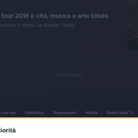
 tour 2018 è vita, musica e arte totale
ore, il ritmo, la libertà, l’Italia
Carica altri
a con noi
Pubblicita'
Regolamenti
Mobile
Radio Italia Tv
iorità
 opere dell'ingegno
Sede Amministrativa: Viale Europa 49, 20