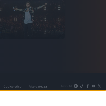
SEGUICI
Codice etico
Riservatezza
093 Cologno Monzese (Mi) |Tel. +39 02 254441 | Fax +39
TORNA SU