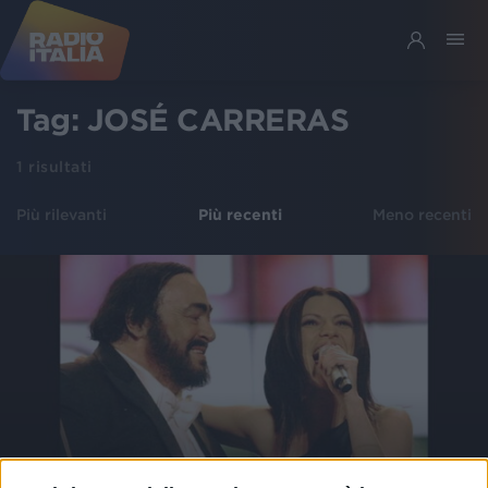
Tag:
JOSÉ CARRERAS
1
risultati
Più rilevanti
Più recenti
Meno recenti