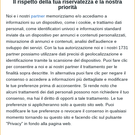
Il rispetto della tua riservatezza è la nostra
priorità
Noi e i nostri
partner
memorizziamo e/o accediamo a
09 apr 2025
“L’UOMO CHE EMOZIONÒ IL MONDO”
informazioni su un dispositivo, come i cookie, e trattiamo dati
personali, come identificatori univoci e informazioni standard
Il concerto per i 90 anni di Luciano
inviate da un dispositivo per annunci e contenuti personalizzati,
Pavarotti: Laura Pausini prima ospite
misurazione di annunci e contenuti, analisi dell'audience e
30 settembre, Arena di Verona. Andrea Bocelli,
sviluppo dei servizi.
Con la tua autorizzazione noi e i nostri 1731
Placido Domingo e José Carreras altri nomi nel cast
partner possiamo utilizzare dati precisi di geolocalizzazione e
identificazione tramite la scansione del dispositivo. Puoi fare clic
di
Andrea Daz
per consentire a noi e ai nostri partner il trattamento per le
finalità sopra descritte. In alternativa puoi fare clic per negare il
consenso o accedere a informazioni più dettagliate e modificare
le tue preferenze prima di acconsentire.
Si rende noto che
alcuni trattamenti dei dati personali possono non richiedere il tuo
consenso, ma hai il diritto di opporti a tale trattamento. Le tue
preferenze si applicheranno solo a questo sito web. Puoi
modificare le tue preferenze o revocare il consenso in qualsiasi
momento tornando su questo sito e facendo clic sul pulsante
"Privacy" in fondo alla pagina web.
Chi siamo
Contattaci