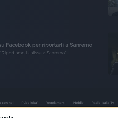
o su Facebook per riportarli a Sanremo
l “Riportiamo i Jalisse a Sanremo”
a con noi
Pubblicita'
Regolamenti
Mobile
Radio Italia Tv
iorità