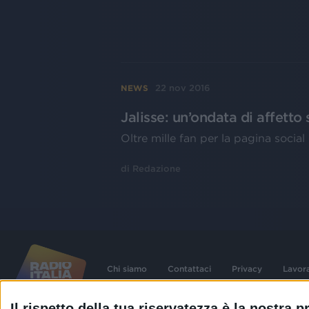
22 nov 2016
NEWS
Jalisse: un’ondata di affett
Oltre mille fan per la pagina socia
di
Redazione
Chi siamo
Contattaci
Privacy
Lavor
Il rispetto della tua riservatezza è la nostra pr