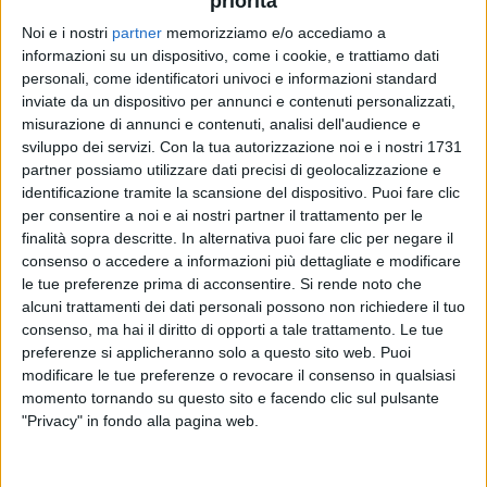
priorità
Noi e i nostri
partner
memorizziamo e/o accediamo a
29 dic 2019
NEWS
informazioni su un dispositivo, come i cookie, e trattiamo dati
personali, come identificatori univoci e informazioni standard
J-Ax: nel nuovo album “ReAle” c'è anche Il
inviate da un dispositivo per annunci e contenuti personalizzati,
Cile
misurazione di annunci e contenuti, analisi dell'audience e
sviluppo dei servizi.
Con la tua autorizzazione noi e i nostri 1731
Il rapper: “Squadra che vince non si cambia”
partner possiamo utilizzare dati precisi di geolocalizzazione e
identificazione tramite la scansione del dispositivo. Puoi fare clic
per consentire a noi e ai nostri partner il trattamento per le
finalità sopra descritte. In alternativa puoi fare clic per negare il
consenso o accedere a informazioni più dettagliate e modificare
le tue preferenze prima di acconsentire.
Si rende noto che
alcuni trattamenti dei dati personali possono non richiedere il tuo
consenso, ma hai il diritto di opporti a tale trattamento. Le tue
preferenze si applicheranno solo a questo sito web. Puoi
modificare le tue preferenze o revocare il consenso in qualsiasi
Chi siamo
Contattaci
momento tornando su questo sito e facendo clic sul pulsante
Privacy
Lavora con noi
"Privacy" in fondo alla pagina web.
Pubblicita'
Regolamenti
Mobile
Radio Italia Tv