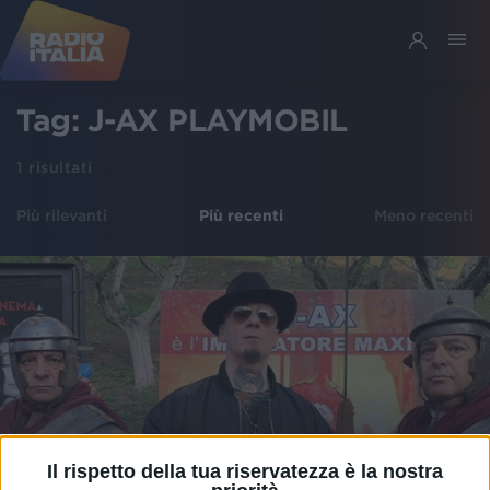
Tag:
J-AX PLAYMOBIL
1
risultati
Più rilevanti
Più recenti
Meno recenti
Il rispetto della tua riservatezza è la nostra