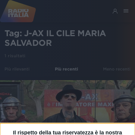
Tag:
J-AX IL CILE MARIA
SALVADOR
1
risultati
Più rilevanti
Più recenti
Meno recenti
Il rispetto della tua riservatezza è la nostra