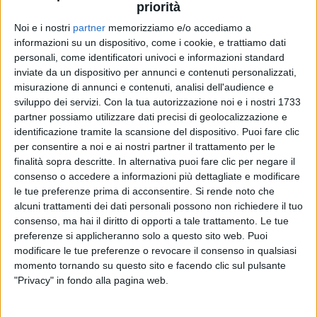
priorità
Noi e i nostri
partner
memorizziamo e/o accediamo a
informazioni su un dispositivo, come i cookie, e trattiamo dati
29 dic 2019
NEWS
personali, come identificatori univoci e informazioni standard
inviate da un dispositivo per annunci e contenuti personalizzati,
J-Ax: nel nuovo album “ReAle” c'è anche Il
misurazione di annunci e contenuti, analisi dell'audience e
Cile
sviluppo dei servizi.
Con la tua autorizzazione noi e i nostri 1733
partner possiamo utilizzare dati precisi di geolocalizzazione e
Il rapper: “Squadra che vince non si cambia”
identificazione tramite la scansione del dispositivo. Puoi fare clic
per consentire a noi e ai nostri partner il trattamento per le
finalità sopra descritte. In alternativa puoi fare clic per negare il
consenso o accedere a informazioni più dettagliate e modificare
le tue preferenze prima di acconsentire.
Si rende noto che
alcuni trattamenti dei dati personali possono non richiedere il tuo
consenso, ma hai il diritto di opporti a tale trattamento. Le tue
preferenze si applicheranno solo a questo sito web. Puoi
modificare le tue preferenze o revocare il consenso in qualsiasi
momento tornando su questo sito e facendo clic sul pulsante
Chi siamo
Contattaci
"Privacy" in fondo alla pagina web.
Privacy
Lavora con noi
Pubblicita'
Regolamenti