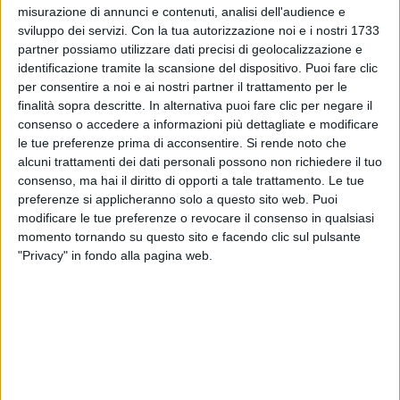
misurazione di annunci e contenuti, analisi dell'audience e
sviluppo dei servizi.
Con la tua autorizzazione noi e i nostri 1733
partner possiamo utilizzare dati precisi di geolocalizzazione e
identificazione tramite la scansione del dispositivo. Puoi fare clic
per consentire a noi e ai nostri partner il trattamento per le
finalità sopra descritte. In alternativa puoi fare clic per negare il
08 giu 2022
A CESENA
consenso o accedere a informazioni più dettagliate e modificare
le tue preferenze prima di acconsentire.
Si rende noto che
Radio Italia, con la sua musica (e quella di
alcuni trattamenti dei dati personali possono non richiedere il tuo
Aka 7even), porta bene agli Azzurri
consenso, ma hai il diritto di opporti a tale trattamento. Le tue
preferenze si applicheranno solo a questo sito web. Puoi
La Nazionale torna a vincere e si porta in testa al suo
gruppo della Nations League. Mancini: “
Ora bisogna
modificare le tue preferenze o revocare il consenso in qualsiasi
lavorare ancora di più
”. La prossima sfida è in
momento tornando su questo sito e facendo clic sul pulsante
programma sabato 11 giugno contro l’Inghilterra
"Privacy" in fondo alla pagina web.
di
Andrea Daz