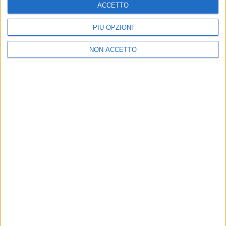
ACCETTO
PIÙ OPZIONI
NON ACCETTO
Chi siamo
Contattaci
Privacy
Lavora con noi
Pubblicita'
Regolamenti
Mobile
Radio Italia Tv
Codice etico
Riservatezza
SEGUICI
©
2026
RADIO ITALIA S.p.A. P.IVA 06832230152 | Tutti i diritti riservati. Per
le opere dell'ingegno contenute nel sito sono stati assolti gli obblighi
derivanti dalla normativa dei diritti d'autore e dei diritti connessi.