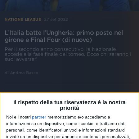
27 set 2022
NATIONS LEAGUE
L’Italia batte l’Ungheria: primo posto nel
girone e Final Four (di nuovo)
Per il secondo anno consecutivo, la Nazionale
accede alla fase finale del torneo. Ecco chi saranno i
suoi avversari
di
Andrea Basso
Il rispetto della tua riservatezza è la nostra
priorità
Noi e i nostri
partner
memorizziamo e/o accediamo a
informazioni su un dispositivo, come i cookie, e trattiamo dati
personali, come identificatori univoci e informazioni standard
inviate da un dispositivo per annunci e contenuti personalizzati,