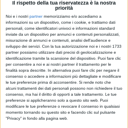
Il rispetto della tua riservatezza è la nostra
priorità
Noi e i nostri
partner
memorizziamo e/o accediamo a
20 nov 2025
IL SORTEGGIO
informazioni su un dispositivo, come i cookie, e trattiamo dati
personali, come identificatori univoci e informazioni standard
Italia-Irlanda del Nord è il primo scoglio
inviate da un dispositivo per annunci e contenuti personalizzati,
verso il sogno Mondiale
misurazione di annunci e contenuti, analisi dell'audience e
I playoff per andare ai Mondiali: 26 marzo semifinale
sviluppo dei servizi.
Con la tua autorizzazione noi e i nostri 1733
in casa. Il 31 marzo l'eventuale finale in trasferta con
partner possiamo utilizzare dati precisi di geolocalizzazione e
una fra Galles e Bosnia-Erzegovina
identificazione tramite la scansione del dispositivo. Puoi fare clic
per consentire a noi e ai nostri partner il trattamento per le
di
Andrea Daz
finalità sopra descritte. In alternativa puoi fare clic per negare il
consenso o accedere a informazioni più dettagliate e modificare
le tue preferenze prima di acconsentire.
Si rende noto che
alcuni trattamenti dei dati personali possono non richiedere il tuo
consenso, ma hai il diritto di opporti a tale trattamento. Le tue
preferenze si applicheranno solo a questo sito web. Puoi
modificare le tue preferenze o revocare il consenso in qualsiasi
momento tornando su questo sito e facendo clic sul pulsante
"Privacy" in fondo alla pagina web.
Chi siamo
Contattaci