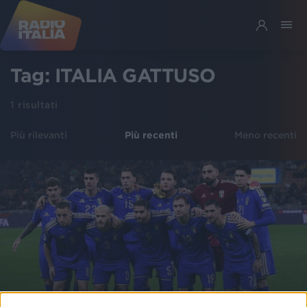
Tag:
ITALIA GATTUSO
1
risultati
Più rilevanti
Più recenti
Meno recenti