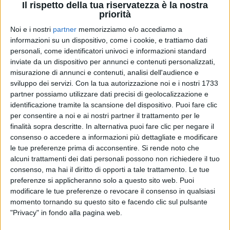
Il rispetto della tua riservatezza è la nostra
priorità
Noi e i nostri
partner
memorizziamo e/o accediamo a
informazioni su un dispositivo, come i cookie, e trattiamo dati
05 mag 2019
NEWS
personali, come identificatori univoci e informazioni standard
Irene Grandi torna per festeggiare 25 anni
inviate da un dispositivo per annunci e contenuti personalizzati,
di carriera
misurazione di annunci e contenuti, analisi dell'audience e
sviluppo dei servizi.
Con la tua autorizzazione noi e i nostri 1733
Grandi novità per l'artista toscana: nuovo singolo e
partner possiamo utilizzare dati precisi di geolocalizzazione e
nuovo album!
identificazione tramite la scansione del dispositivo. Puoi fare clic
per consentire a noi e ai nostri partner il trattamento per le
di
Andrea Daz
finalità sopra descritte. In alternativa puoi fare clic per negare il
consenso o accedere a informazioni più dettagliate e modificare
le tue preferenze prima di acconsentire.
Si rende noto che
alcuni trattamenti dei dati personali possono non richiedere il tuo
consenso, ma hai il diritto di opporti a tale trattamento. Le tue
preferenze si applicheranno solo a questo sito web. Puoi
modificare le tue preferenze o revocare il consenso in qualsiasi
momento tornando su questo sito e facendo clic sul pulsante
"Privacy" in fondo alla pagina web.
Chi siamo
Contattaci