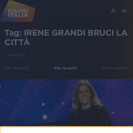
Tag:
IRENE GRANDI BRUCI LA
CITTÀ
1
risultati
Più rilevanti
Più recenti
Meno recenti