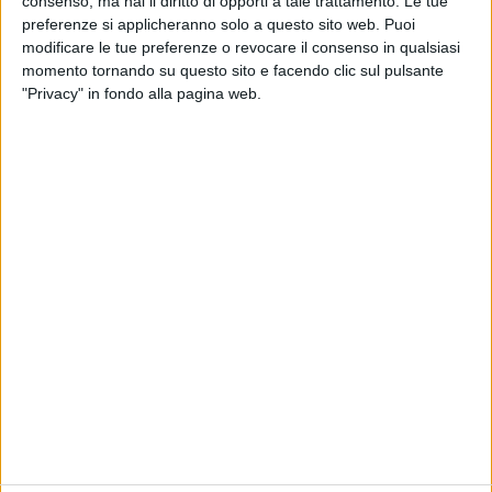
consenso, ma hai il diritto di opporti a tale trattamento. Le tue
preferenze si applicheranno solo a questo sito web. Puoi
modificare le tue preferenze o revocare il consenso in qualsiasi
momento tornando su questo sito e facendo clic sul pulsante
20 giu 2020
NEWS
"Privacy" in fondo alla pagina web.
Irama, Mediterranea: un video scatenato
con balli e danze cyber - gypsy
Il nuovo singolo dell'artista sta dominando le
classifiche d'inizio estate
Chi siamo
Contattaci
Privacy
Lavora con noi
Pubblicita'
Regolamenti