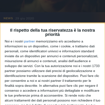
29 giu 2020
NEWS
Irama: ondata “Mediterranea” in classifica,
Il rispetto della tua riservatezza è la nostra
in radio e su YouTube
priorità
Quattro settimane al numero 1 della Fimi per la sua
Noi e i nostri
partner
memorizziamo e/o accediamo a
nuova canzone
informazioni su un dispositivo, come i cookie, e trattiamo dati
personali, come identificatori univoci e informazioni standard
inviate da un dispositivo per annunci e contenuti personalizzati,
misurazione di annunci e contenuti, analisi dell'audience e
sviluppo dei servizi.
Con la tua autorizzazione noi e i nostri 1733
partner possiamo utilizzare dati precisi di geolocalizzazione e
identificazione tramite la scansione del dispositivo. Puoi fare clic
per consentire a noi e ai nostri partner il trattamento per le
finalità sopra descritte. In alternativa puoi fare clic per negare il
consenso o accedere a informazioni più dettagliate e modificare
le tue preferenze prima di acconsentire.
Si rende noto che
alcuni trattamenti dei dati personali possono non richiedere il tuo