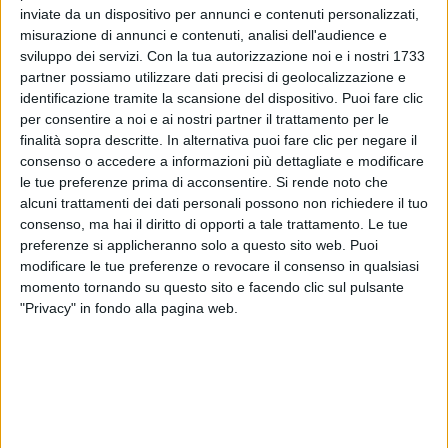
inviate da un dispositivo per annunci e contenuti personalizzati,
misurazione di annunci e contenuti, analisi dell'audience e
sviluppo dei servizi.
Con la tua autorizzazione noi e i nostri 1733
partner possiamo utilizzare dati precisi di geolocalizzazione e
identificazione tramite la scansione del dispositivo. Puoi fare clic
per consentire a noi e ai nostri partner il trattamento per le
21 set 2020
NEWS
finalità sopra descritte. In alternativa puoi fare clic per negare il
consenso o accedere a informazioni più dettagliate e modificare
Karaoke (Boomdabash & Amoroso) e
le tue preferenze prima di acconsentire.
Si rende noto che
Mediterranea (Irama): oltre 200mila copie
alcuni trattamenti dei dati personali possono non richiedere il tuo
consenso, ma hai il diritto di opporti a tale trattamento. Le tue
Ecco i numeri. Dischi d'Oro per le canzoni di Ermal
preferenze si applicheranno solo a questo sito web. Puoi
Meta, Aiello e DRD
modificare le tue preferenze o revocare il consenso in qualsiasi
momento tornando su questo sito e facendo clic sul pulsante
"Privacy" in fondo alla pagina web.