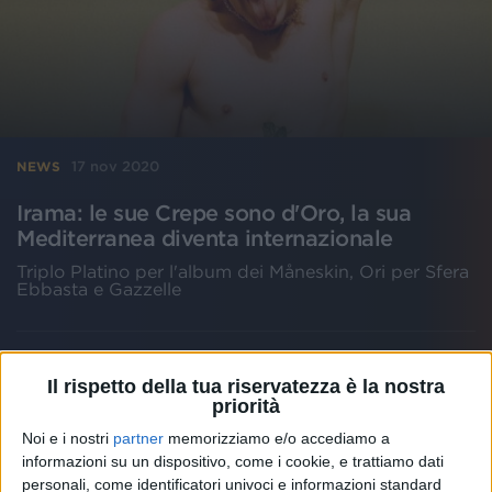
17 nov 2020
NEWS
Irama: le sue Crepe sono d'Oro, la sua
Mediterranea diventa internazionale
Triplo Platino per l'album dei Måneskin, Ori per Sfera
Ebbasta e Gazzelle
Il rispetto della tua riservatezza è la nostra
priorità
Noi e i nostri
partner
memorizziamo e/o accediamo a
informazioni su un dispositivo, come i cookie, e trattiamo dati
personali, come identificatori univoci e informazioni standard