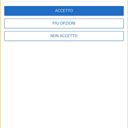
ACCETTO
PIÙ OPZIONI
04 giu 2019
NEWS
NON ACCETTO
Irama: guarda il video di “Arrogante” e
prova a imitare i suoi passi
La clip è in cima alle tendenze di YouTube
di
Andrea Daz
Chi siamo
Contattaci