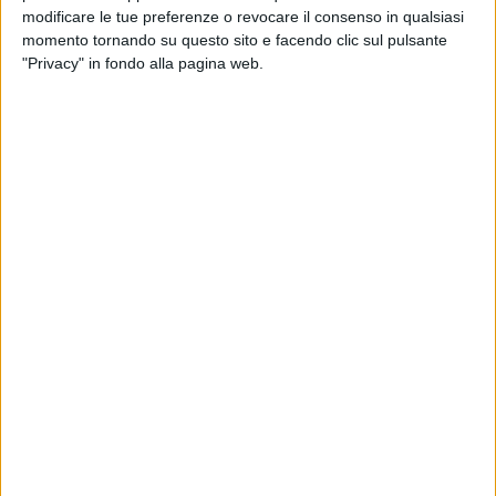
modificare le tue preferenze o revocare il consenso in qualsiasi
18 gen 2020
NEWS
momento tornando su questo sito e facendo clic sul pulsante
"Privacy" in fondo alla pagina web.
Irama è tornato, almeno su Instagram:
“Eccomi”
Fa piazza pulita di tutti i vecchi post: novità in
arrivo?
di
Andrea Daz