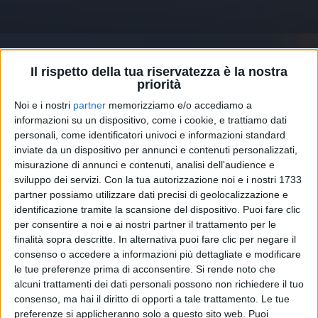
14 lug 2020
NEWS
Il rispetto della tua riservatezza è la nostra
Irama svela su Instagram il suo mantra
priorità
Il verso mai pubblicato e uno strano indizio
Noi e i nostri
partner
memorizziamo e/o accediamo a
informazioni su un dispositivo, come i cookie, e trattiamo dati
personali, come identificatori univoci e informazioni standard
inviate da un dispositivo per annunci e contenuti personalizzati,
misurazione di annunci e contenuti, analisi dell'audience e
sviluppo dei servizi.
Con la tua autorizzazione noi e i nostri 1733
partner possiamo utilizzare dati precisi di geolocalizzazione e
identificazione tramite la scansione del dispositivo. Puoi fare clic
per consentire a noi e ai nostri partner il trattamento per le
finalità sopra descritte. In alternativa puoi fare clic per negare il
consenso o accedere a informazioni più dettagliate e modificare
le tue preferenze prima di acconsentire.
Si rende noto che
alcuni trattamenti dei dati personali possono non richiedere il tuo
consenso, ma hai il diritto di opporti a tale trattamento. Le tue
preferenze si applicheranno solo a questo sito web. Puoi