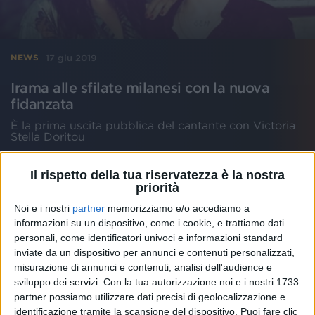
17 giu 2019
NEWS
Irama alle sfilate milanesi con la nuova
fidanzata
È la prima uscita pubblica del cantante con Victoria
Stella Doritou
di
Mara Bizzoco
Il rispetto della tua riservatezza è la nostra
priorità
Noi e i nostri
partner
memorizziamo e/o accediamo a
informazioni su un dispositivo, come i cookie, e trattiamo dati
personali, come identificatori univoci e informazioni standard
inviate da un dispositivo per annunci e contenuti personalizzati,
misurazione di annunci e contenuti, analisi dell'audience e
sviluppo dei servizi.
Con la tua autorizzazione noi e i nostri 1733
partner possiamo utilizzare dati precisi di geolocalizzazione e
identificazione tramite la scansione del dispositivo. Puoi fare clic