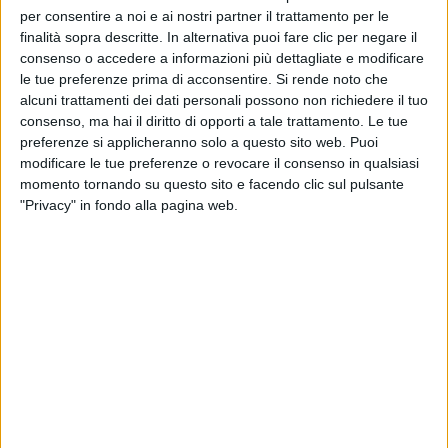
per consentire a noi e ai nostri partner il trattamento per le
finalità sopra descritte. In alternativa puoi fare clic per negare il
consenso o accedere a informazioni più dettagliate e modificare
le tue preferenze prima di acconsentire.
Si rende noto che
alcuni trattamenti dei dati personali possono non richiedere il tuo
consenso, ma hai il diritto di opporti a tale trattamento. Le tue
preferenze si applicheranno solo a questo sito web. Puoi
modificare le tue preferenze o revocare il consenso in qualsiasi
06 apr 2019
NEWS
momento tornando su questo sito e facendo clic sul pulsante
Irama infiamma il Forum di Assago, sold
"Privacy" in fondo alla pagina web.
out
Le foto, i video e i look del concerto
di
Mara Bizzoco