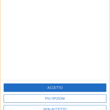
26 ott 2018
NEWS
Irama, Giovani al top: “Duettare con Laura
Pausini? Se c’è il brano…”
Nel video svela i suoi orecchini e cosa ruberebbe a
Vasco Rossi e De André
ACCETTO
PIÙ OPZIONI
NON ACCETTO