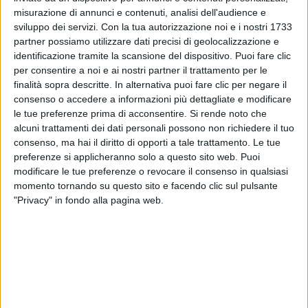
misurazione di annunci e contenuti, analisi dell'audience e
sviluppo dei servizi.
Con la tua autorizzazione noi e i nostri 1733
partner possiamo utilizzare dati precisi di geolocalizzazione e
identificazione tramite la scansione del dispositivo. Puoi fare clic
per consentire a noi e ai nostri partner il trattamento per le
finalità sopra descritte. In alternativa puoi fare clic per negare il
04 mar 2026
18 APRILE
consenso o accedere a informazioni più dettagliate e modificare
le tue preferenze prima di acconsentire.
Si rende noto che
Marracash annuncia "Marra Block Party"
alcuni trattamenti dei dati personali possono non richiedere il tuo
nella sua Barona
consenso, ma hai il diritto di opporti a tale trattamento. Le tue
L'artista celebrerà nel suo quartiere il Disco di
preferenze si applicheranno solo a questo sito web. Puoi
Diamante appena guadagnato con un vero e proprio
modificare le tue preferenze o revocare il consenso in qualsiasi
"block party". Scopri le modalità di acquisto dei
momento tornando su questo sito e facendo clic sul pulsante
biglietti
"Privacy" in fondo alla pagina web.
di
Cristina Camporese