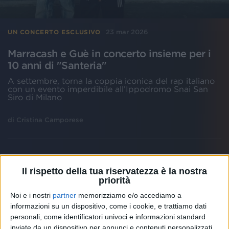
23 mar 2026
UN CONCERTO ESCLUSIVO
Marracash e Guè in concerto insieme per i
10 anni di "Santeria"
A settembre, torna la coppia iconica del rap italiano
con un evento imperdibile all’Ippodromo Snai San
Siro di Milano
di
Cristina Camporese
Il rispetto della tua riservatezza è la nostra
priorità
Noi e i nostri
partner
memorizziamo e/o accediamo a
informazioni su un dispositivo, come i cookie, e trattiamo dati
personali, come identificatori univoci e informazioni standard
inviate da un dispositivo per annunci e contenuti personalizzati,