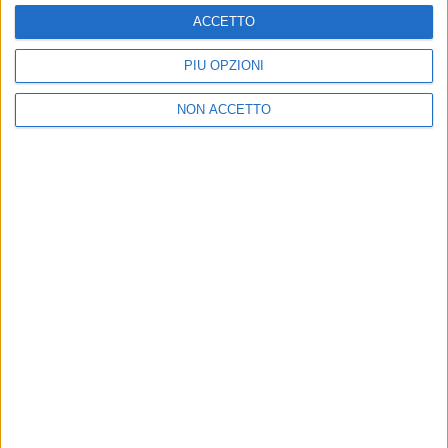
ACCETTO
PIÙ OPZIONI
NON ACCETTO
Chi siamo
Contattaci
Privacy
Lavora con noi
Pubblicita'
Regolamenti
Mobile
Radio Italia Tv
Codice etico
Riservatezza
SEGUICI
©
2026
RADIO ITALIA S.p.A. P.IVA 06832230152 | Tutti i diritti riservati. Per
le opere dell'ingegno contenute nel sito sono stati assolti gli obblighi