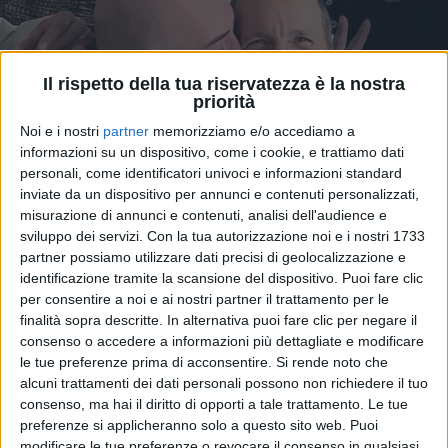
Il rispetto della tua riservatezza è la nostra
priorità
Noi e i nostri
partner
memorizziamo e/o accediamo a
informazioni su un dispositivo, come i cookie, e trattiamo dati
personali, come identificatori univoci e informazioni standard
inviate da un dispositivo per annunci e contenuti personalizzati,
misurazione di annunci e contenuti, analisi dell'audience e
19 gen 2024
IL COMMENTO DI LORENZO
sviluppo dei servizi.
Con la tua autorizzazione noi e i nostri 1733
partner possiamo utilizzare dati precisi di geolocalizzazione e
I Negramaro vanno a trovare Jovanotti e gli
identificazione tramite la scansione del dispositivo. Puoi fare clic
fanno ascoltare “Ricominciamo tutto”
per consentire a noi e ai nostri partner il trattamento per le
finalità sopra descritte. In alternativa puoi fare clic per negare il
Giuliano Sangiorgi e compagni visitano l’amico,
consenso o accedere a informazioni più dettagliate e modificare
ricoverato in ospedale dopo l’ultima operazione al
femore. Lorenzo ascolta il loro brano per Sanremo
le tue preferenze prima di acconsentire.
Si rende noto che
2024 e reagisce così…
alcuni trattamenti dei dati personali possono non richiedere il tuo
consenso, ma hai il diritto di opporti a tale trattamento. Le tue
di
Andrea Basso
preferenze si applicheranno solo a questo sito web. Puoi
modificare le tue preferenze o revocare il consenso in qualsiasi