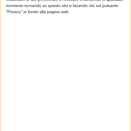
momento tornando su questo sito e facendo clic sul pulsante
"Privacy" in fondo alla pagina web.
09 set 2023
LA SOCIEDAD DE LA NIEVE
J.A. Bayona spiega a Radio Italia il film di
chiusura di Venezia 80
La pellicola racconta la tragedia del volo 571, caduto
nel 1972 con 45 persone a bordo nel posto più ostile
e inaccessibile del pianeta: le Ande