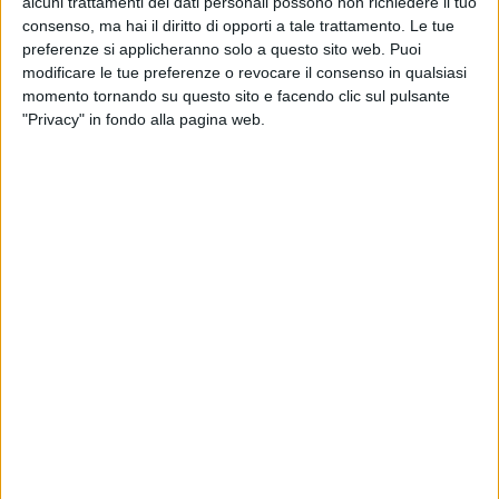
alcuni trattamenti dei dati personali possono non richiedere il tuo
consenso, ma hai il diritto di opporti a tale trattamento. Le tue
preferenze si applicheranno solo a questo sito web. Puoi
modificare le tue preferenze o revocare il consenso in qualsiasi
momento tornando su questo sito e facendo clic sul pulsante
03 lug 2017
NEWS
"Privacy" in fondo alla pagina web.
Gianni Morandi “vola” a Palermo: è record
di visualizzazioni
Ecco l'imprevisto sul palco di RADIO ITALIA LIVE –
IL CONCERTO
di
Redazione