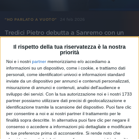
24 feb 2026
"HO PARLATO A VUOTO"
Tredici Pietro debutta a Sanremo con un
piccolo imprevisto
Il rispetto della tua riservatezza è la nostra
Il cantante, figlio di Gianni Morandi, è in gara al
priorità
Festival con il brano "Uomo che cade"
Noi e i nostri
partner
memorizziamo e/o accediamo a
informazioni su un dispositivo, come i cookie, e trattiamo dati
di
Mara Bizzoco
personali, come identificatori univoci e informazioni standard
inviate da un dispositivo per annunci e contenuti personalizzati,
misurazione di annunci e contenuti, analisi dell'audience e
sviluppo dei servizi.
Con la tua autorizzazione noi e i nostri 1733
partner possiamo utilizzare dati precisi di geolocalizzazione e
identificazione tramite la scansione del dispositivo. Puoi fare clic
per consentire a noi e ai nostri partner il trattamento per le
finalità sopra descritte. In alternativa puoi fare clic per negare il
consenso o accedere a informazioni più dettagliate e modificare
le tue preferenze prima di acconsentire.
Si rende noto che