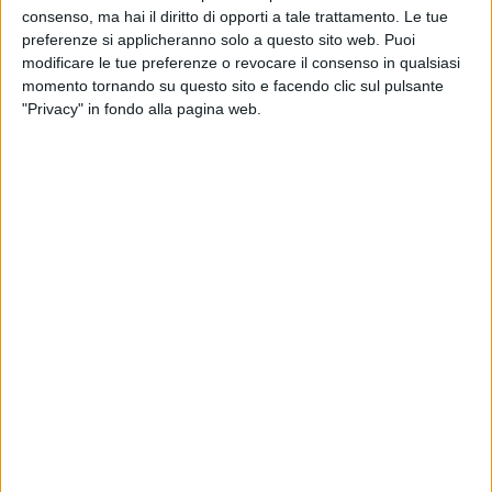
consenso, ma hai il diritto di opporti a tale trattamento. Le tue
preferenze si applicheranno solo a questo sito web. Puoi
modificare le tue preferenze o revocare il consenso in qualsiasi
momento tornando su questo sito e facendo clic sul pulsante
"Privacy" in fondo alla pagina web.
19 dic 2019
NEWS
Il Volo: mini concerto a sorpresa davanti
alla Stazione Centrale di Milano
Un regalo di Natale ai fan per festeggiare il 2019 e 10
anni di musica
Chi siamo
Contattaci