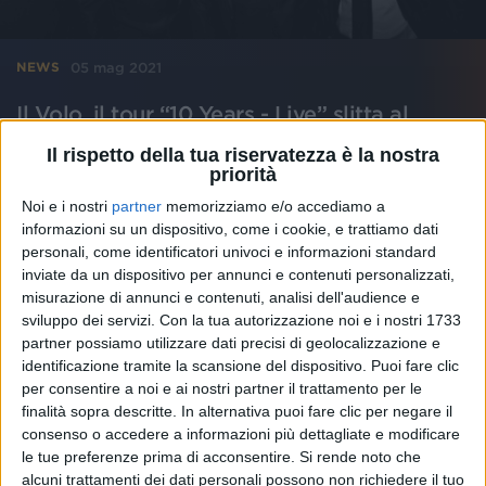
05 mag 2021
NEWS
Il Volo, il tour “10 Years - Live” slitta al
2022: le prime date confermate
Il rispetto della tua riservatezza è la nostra
Il trio sarà comunque all’Arena a giugno per un altro
priorità
appuntamento
Noi e i nostri
partner
memorizziamo e/o accediamo a
informazioni su un dispositivo, come i cookie, e trattiamo dati
di
Andrea Basso
personali, come identificatori univoci e informazioni standard
inviate da un dispositivo per annunci e contenuti personalizzati,
misurazione di annunci e contenuti, analisi dell'audience e
sviluppo dei servizi.
Con la tua autorizzazione noi e i nostri 1733
partner possiamo utilizzare dati precisi di geolocalizzazione e
identificazione tramite la scansione del dispositivo. Puoi fare clic
per consentire a noi e ai nostri partner il trattamento per le
finalità sopra descritte. In alternativa puoi fare clic per negare il
consenso o accedere a informazioni più dettagliate e modificare
le tue preferenze prima di acconsentire.
Si rende noto che
alcuni trattamenti dei dati personali possono non richiedere il tuo