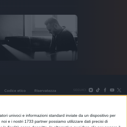
SEGUICI
Codice etico
Riservatezza
093 Cologno Monzese (Mi) |Tel. +39 02 254441 | Fax +39
TORNA SU
tori univoci e informazioni standard inviate da un dispositivo per
noi e i nostri 1733 partner possiamo utilizzare dati precisi di