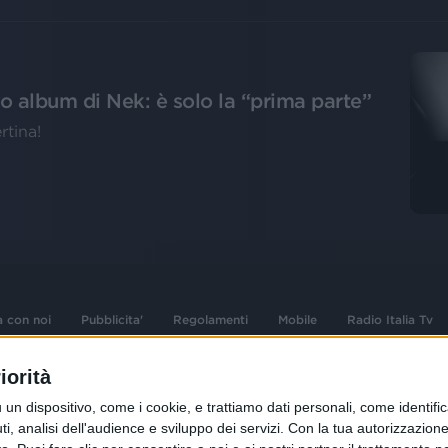
ovo album di Nek: è solo la “prima parte”
rtina!
a con noi
Pubblicita'
Regolamenti
Mobile
Radio Italia Tv
iorità
 opere dell'ingegno
Sede Amministrativa: Viale Europa 49, 20
dispositivo, come i cookie, e trattiamo dati personali, come identifica
i d'autore e dei diritti
02 25444220
, analisi dell'audience e sviluppo dei servizi.
Con la tua autorizzazione 
.F. e n° iscrizione