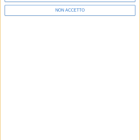
di
Simone Bernardi
NON ACCETTO
12 feb 2018
NEWS
Sanremo vola anche su iTunes
Ecco gli album, i brani e i video più scaricati