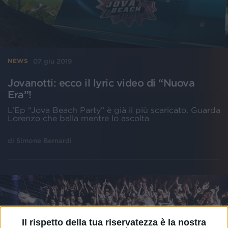
07 giu 2019
NEWS
Jovanotti: ecco il lyric video di “Nuova
Era”!
L’Ep “Jova Beach Party” è già il più scaricato. Guarda
Lorenzo che balla mentre lo ascolta
di
Simone Bernardi
Il rispetto della tua riservatezza è la nostra