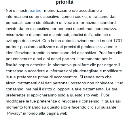
priorità
Noi e i nostri
partner
memorizziamo e/o accediamo a
informazioni su un dispositivo, come i cookie, e trattiamo dati
personali, come identificatori univoci e informazioni standard
inviate da un dispositivo per annunci e contenuti personalizzati,
misurazione di annunci e contenuti, analisi dell'audience e
sviluppo dei servizi.
Con la tua autorizzazione noi e i nostri 1731
08 mar 2019
NEWS
partner possiamo utilizzare dati precisi di geolocalizzazione e
identificazione tramite la scansione del dispositivo. Puoi fare clic
Ligabue: l'album “Start” è subito primo su
per consentire a noi e ai nostri partner il trattamento per le
iTunes
finalità sopra descritte. In alternativa puoi fare clic per negare il
consenso o accedere a informazioni più dettagliate e modificare
Guarda il video di “Certe donne brillano”, pubblicato
nel giorno della Festa della Donna
le tue preferenze prima di acconsentire.
Si rende noto che
alcuni trattamenti dei dati personali possono non richiedere il tuo
consenso, ma hai il diritto di opporti a tale trattamento. Le tue
di
Simone Bernardi
preferenze si applicheranno solo a questo sito web. Puoi
modificare le tue preferenze o revocare il consenso in qualsiasi
momento tornando su questo sito e facendo clic sul pulsante
"Privacy" in fondo alla pagina web.