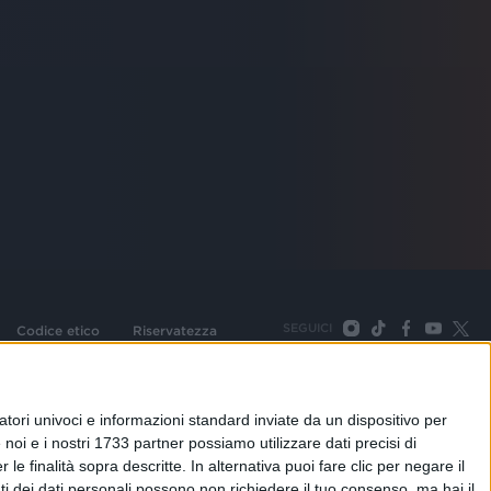
SEGUICI
Codice etico
Riservatezza
093 Cologno Monzese (Mi) |Tel. +39 02 254441 | Fax +39
TORNA SU
tori univoci e informazioni standard inviate da un dispositivo per
noi e i nostri 1733 partner possiamo utilizzare dati precisi di
le finalità sopra descritte. In alternativa puoi fare clic per negare il
i dei dati personali possono non richiedere il tuo consenso, ma hai il