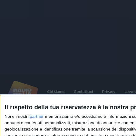
Chi siamo
Contattaci
Privacy
Lavor
Il rispetto della tua riservatezza è la nostra pr
©
2026
RADIO ITALIA S.p.A. P.IVA 06832230152 | Tutti i diritti riservati. Per le
Noi e i nostri
partner
memorizziamo e/o accediamo a informazioni su un 
contenute nel sito sono stati assolti gli obblighi derivanti dalla normativa dei diritt
connessi.
annunci e contenuti personalizzati, misurazione di annunci e contenuti
geolocalizzazione e identificazione tramite la scansione del dispositivo.
Capitale Sociale € 580.000,00 interamente versato. Iscr. Reg. Imprese Milano - C
06832230152. Iscritta al R.E.A. di Milano al n° 1125258. Testata giornalistica Reg
consenso o accedere a informazioni più dettagliate e modificare le t