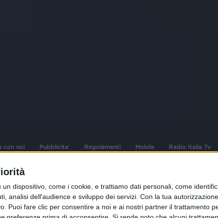
a con noi
Pubblicita'
Regolamenti
Mobile
Radio Italia Tv
iorità
 opere dell'ingegno
Sede Amministrativa: Viale Europa 49, 20
dispositivo, come i cookie, e trattiamo dati personali, come identifica
i d'autore e dei diritti
02 25444220
, analisi dell'audience e sviluppo dei servizi.
Con la tua autorizzazione 
 Puoi fare clic per consentire a noi e ai nostri partner il trattamento per 
.F. e n° iscrizione
Sede Legale: Via Savona 97, 20144 Milano
istrata n°286 - 3 Aprile
ue preferenze prima di acconsentire.
Si rende noto che alcuni trattament