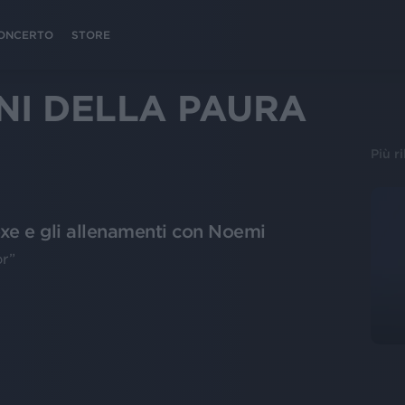
 CONCERTO
STORE
INI DELLA PAURA
Più r
oxe e gli allenamenti con Noemi
or”