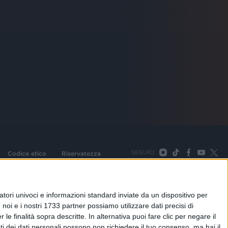
SEGUICI
Codice etico
Riservatezza
093 Cologno Monzese (Mi) |Tel. +39 02 254441 | Fax +39
TORNA SU
tori univoci e informazioni standard inviate da un dispositivo per
noi e i nostri 1733 partner possiamo utilizzare dati precisi di
le finalità sopra descritte. In alternativa puoi fare clic per negare il
i dei dati personali possono non richiedere il tuo consenso, ma hai il