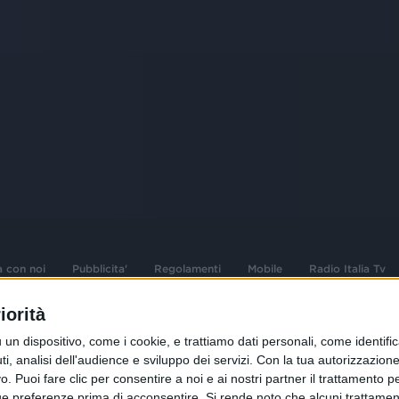
a con noi
Pubblicita'
Regolamenti
Mobile
Radio Italia Tv
iorità
 opere dell'ingegno
Sede Amministrativa: Viale Europa 49, 20
dispositivo, come i cookie, e trattiamo dati personali, come identifica
i d'autore e dei diritti
02 25444220
, analisi dell'audience e sviluppo dei servizi.
Con la tua autorizzazione 
 Puoi fare clic per consentire a noi e ai nostri partner il trattamento per 
.F. e n° iscrizione
Sede Legale: Via Savona 97, 20144 Milano
istrata n°286 - 3 Aprile
ue preferenze prima di acconsentire.
Si rende noto che alcuni trattament