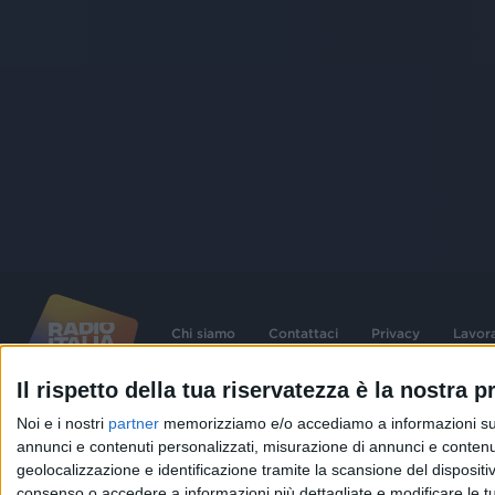
Chi siamo
Contattaci
Privacy
Lavor
Il rispetto della tua riservatezza è la nostra pr
©
2026
RADIO ITALIA S.p.A. P.IVA 06832230152 | Tutti i diritti riservati. Per le
Noi e i nostri
partner
memorizziamo e/o accediamo a informazioni su un 
contenute nel sito sono stati assolti gli obblighi derivanti dalla normativa dei diritt
connessi.
annunci e contenuti personalizzati, misurazione di annunci e contenuti
geolocalizzazione e identificazione tramite la scansione del dispositivo.
Capitale Sociale € 580.000,00 interamente versato. Iscr. Reg. Imprese Milano - C
06832230152. Iscritta al R.E.A. di Milano al n° 1125258. Testata giornalistica Reg
consenso o accedere a informazioni più dettagliate e modificare le t