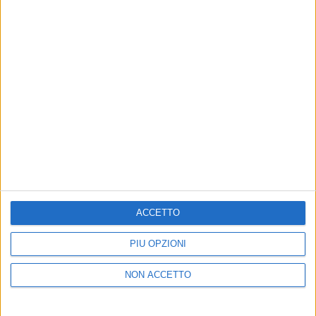
20 feb 2020
NEWS
Raphael Gualazzi: “Quando compongo, è
un viavai dal piano al divano!”
Album e tour dopo Sanremo: “Il pianoforte è una
macchina del tempo che ti trasporta nei sogni”
di
Andrea Basso
ACCETTO
PIÙ OPZIONI
Chi siamo
Contattaci
NON ACCETTO
Privacy
Lavora con noi
Pubblicita'
Regolamenti