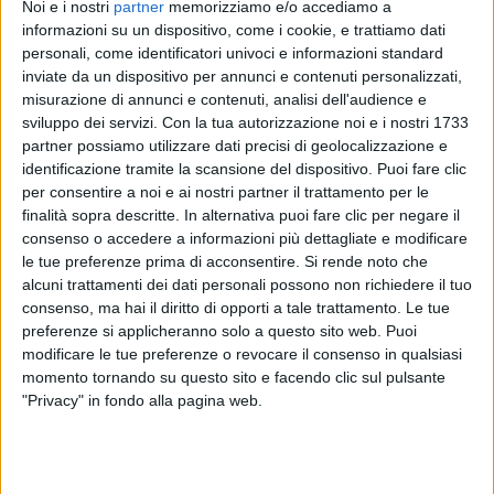
Noi e i nostri
partner
memorizziamo e/o accediamo a
informazioni su un dispositivo, come i cookie, e trattiamo dati
personali, come identificatori univoci e informazioni standard
inviate da un dispositivo per annunci e contenuti personalizzati,
15 giu 2020
NEWS
misurazione di annunci e contenuti, analisi dell'audience e
sviluppo dei servizi.
Con la tua autorizzazione noi e i nostri 1733
Guè Pequeno: il 26 giugno esce il nuovo
partner possiamo utilizzare dati precisi di geolocalizzazione e
album “Mr. Fini”
identificazione tramite la scansione del dispositivo. Puoi fare clic
per consentire a noi e ai nostri partner il trattamento per le
Il rapper ha anche lanciato un'app legata al progetto
finalità sopra descritte. In alternativa puoi fare clic per negare il
consenso o accedere a informazioni più dettagliate e modificare
le tue preferenze prima di acconsentire.
Si rende noto che
alcuni trattamenti dei dati personali possono non richiedere il tuo
consenso, ma hai il diritto di opporti a tale trattamento. Le tue
preferenze si applicheranno solo a questo sito web. Puoi
modificare le tue preferenze o revocare il consenso in qualsiasi
momento tornando su questo sito e facendo clic sul pulsante
"Privacy" in fondo alla pagina web.