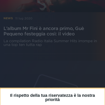
11 lug 2020
NEWS
L'album Mr Fini è ancora primo, Guè
Pequeno festeggia così: il video
La compilation Radio Italia Summer Hits irrompe in
una top ten tutta rap
Il rispetto della tua riservatezza è la nostra
priorità