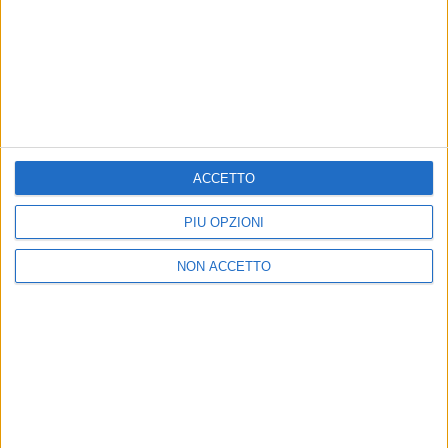
02 set 2017
NEWS
Guè Pequeno sempre più “Milionario”:
l’album “Gentleman” ancora al top
Il rapper ha ricevuto la notizia mentre si trovava a
Londra: ecco il video
ACCETTO
di
Redazione
PIÙ OPZIONI
NON ACCETTO
Chi siamo
Contattaci
Privacy
Lavora con noi