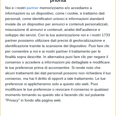
priorità
Noi e i nostri
partner
memorizziamo e/o accediamo a
informazioni su un dispositivo, come i cookie, e trattiamo dati
VIDEO
personali, come identificatori univoci e informazioni standard
inviate da un dispositivo per annunci e contenuti personalizzati,
Giusy Ferreri - Gli Oasis di una volta
misurazione di annunci e contenuti, analisi dell'audience e
(21/02/2021)
sviluppo dei servizi.
Con la tua autorizzazione noi e i nostri 1733
partner possiamo utilizzare dati precisi di geolocalizzazione e
identificazione tramite la scansione del dispositivo. Puoi fare clic
per consentire a noi e ai nostri partner il trattamento per le
finalità sopra descritte. In alternativa puoi fare clic per negare il
consenso o accedere a informazioni più dettagliate e modificare
le tue preferenze prima di acconsentire.
Si rende noto che
alcuni trattamenti dei dati personali possono non richiedere il tuo
consenso, ma hai il diritto di opporti a tale trattamento. Le tue
preferenze si applicheranno solo a questo sito web. Puoi
modificare le tue preferenze o revocare il consenso in qualsiasi
Chi siamo
Contattaci
momento tornando su questo sito e facendo clic sul pulsante
Privacy
Lavora con noi
"Privacy" in fondo alla pagina web.
Pubblicita'
Regolamenti
Mobile
Radio Italia Tv