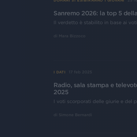
25 f
DOMANI SI ESIBIRANNO I GIOVANI
Sanremo 2026: la top 5 dell
Il verdetto è stabilito in base ai v
di
Mara Bizzoco
17 feb 2025
I DATI
Radio, sala stampa e televoto
2025
I voti scorporati delle giurie e del
di
Simone Bernardi