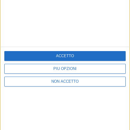
22 gen 2021
NEWS
Giorgio Gaber, nuova puntata di 'Far finta di
essere sani': ecco il video
Si parte dal brano 'Non arrossire' commentato da
Lorenzo Luporini e Cimini
ACCETTO
PIÙ OPZIONI
NON ACCETTO