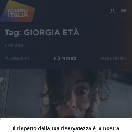
Tag:
GIORGIA ETÀ
1
risultati
Più rilevanti
Più recenti
Meno recenti
Il rispetto della tua riservatezza è la nostra