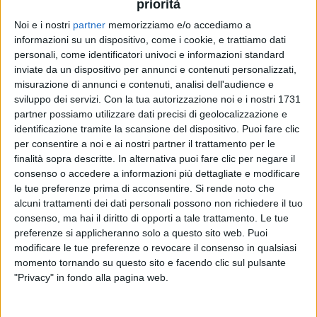
priorità
Noi e i nostri
partner
memorizziamo e/o accediamo a
26 apr 2020
NEWS
informazioni su un dispositivo, come i cookie, e trattiamo dati
personali, come identificatori univoci e informazioni standard
Buon compleanno Giorgia! La dedica del
inviate da un dispositivo per annunci e contenuti personalizzati,
compagno Emanuel Lo e di mamma Elsa
misurazione di annunci e contenuti, analisi dell'audience e
sviluppo dei servizi.
Con la tua autorizzazione noi e i nostri 1731
“Poi ti svegli e hai 49 anni! Lo voglio dire: a presto
abbracciarci”
partner possiamo utilizzare dati precisi di geolocalizzazione e
identificazione tramite la scansione del dispositivo. Puoi fare clic
per consentire a noi e ai nostri partner il trattamento per le
finalità sopra descritte. In alternativa puoi fare clic per negare il
consenso o accedere a informazioni più dettagliate e modificare
le tue preferenze prima di acconsentire.
Si rende noto che
alcuni trattamenti dei dati personali possono non richiedere il tuo
consenso, ma hai il diritto di opporti a tale trattamento. Le tue
preferenze si applicheranno solo a questo sito web. Puoi
modificare le tue preferenze o revocare il consenso in qualsiasi
Chi siamo
Contattaci
momento tornando su questo sito e facendo clic sul pulsante
"Privacy" in fondo alla pagina web.
Privacy
Lavora con noi
Pubblicita'
Regolamenti
Mobile
Radio Italia Tv