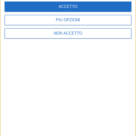
ACCETTO
PIÙ OPZIONI
NON ACCETTO
18 feb 2020
NEWS
Giorgia, Emanuel Lo e i 10 anni del figlio
Samuel: le foto e gli auguri
La cantante e il compagno postano frasi e immagini
piene d'amore per lui