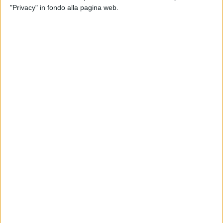
"Privacy" in fondo alla pagina web.
13 ago 2020
NEWS
Giorgia, regina del Salento: la foto con
Emanuel Lo
La cantante e il compagno di nuovo in Salento per
l'estate 2020