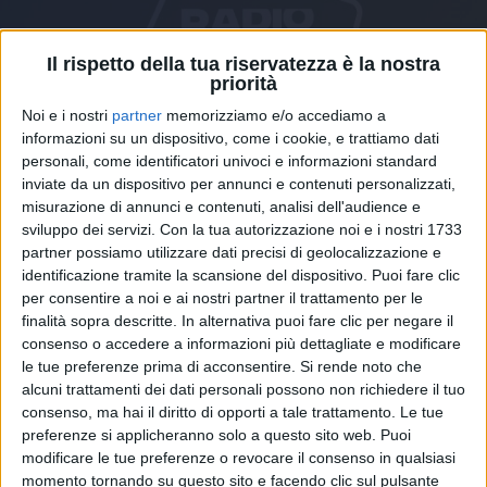
Il rispetto della tua riservatezza è la nostra
priorità
Noi e i nostri
partner
memorizziamo e/o accediamo a
informazioni su un dispositivo, come i cookie, e trattiamo dati
personali, come identificatori univoci e informazioni standard
inviate da un dispositivo per annunci e contenuti personalizzati,
20 ago 2020
NEWS
misurazione di annunci e contenuti, analisi dell'audience e
sviluppo dei servizi.
Con la tua autorizzazione noi e i nostri 1733
Giorgia, il figlio Samuel “gioca” già da
partner possiamo utilizzare dati precisi di geolocalizzazione e
futuro producer: il video
identificazione tramite la scansione del dispositivo. Puoi fare clic
Ecco i suoi “beat” a soli 10 anni, con mamma, papà e
per consentire a noi e ai nostri partner il trattamento per le
Nina in vacanza
finalità sopra descritte. In alternativa puoi fare clic per negare il
consenso o accedere a informazioni più dettagliate e modificare
le tue preferenze prima di acconsentire.
Si rende noto che
alcuni trattamenti dei dati personali possono non richiedere il tuo
consenso, ma hai il diritto di opporti a tale trattamento. Le tue
preferenze si applicheranno solo a questo sito web. Puoi
modificare le tue preferenze o revocare il consenso in qualsiasi
momento tornando su questo sito e facendo clic sul pulsante