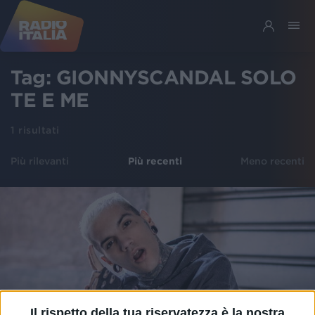
Tag:
GIONNYSCANDAL SOLO
TE E ME
1
risultati
Più rilevanti
Più recenti
Meno recenti
Il rispetto della tua riservatezza è la nostra