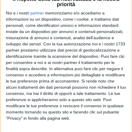
priorità
Noi e i nostri
partner
memorizziamo e/o accediamo a
informazioni su un dispositivo, come i cookie, e trattiamo dati
13 mar 2019
NEWS
personali, come identificatori univoci e informazioni standard
inviate da un dispositivo per annunci e contenuti personalizzati,
Gionnyscandal, Dove sei: il nuovo singolo in
misurazione di annunci e contenuti, analisi dell'audience e
duetto con Giulia Jean
sviluppo dei servizi.
Con la tua autorizzazione noi e i nostri 1733
partner possiamo utilizzare dati precisi di geolocalizzazione e
Nel video la coppia teen dei social Edoardo Esposito
e Rosalba Andolfi
identificazione tramite la scansione del dispositivo. Puoi fare clic
per consentire a noi e ai nostri partner il trattamento per le
finalità sopra descritte. In alternativa puoi fare clic per negare il
consenso o accedere a informazioni più dettagliate e modificare
le tue preferenze prima di acconsentire.
Si rende noto che
alcuni trattamenti dei dati personali possono non richiedere il tuo
consenso, ma hai il diritto di opporti a tale trattamento. Le tue
preferenze si applicheranno solo a questo sito web. Puoi
modificare le tue preferenze o revocare il consenso in qualsiasi
momento tornando su questo sito e facendo clic sul pulsante
Chi siamo
Contattaci
"Privacy" in fondo alla pagina web.
Privacy
Lavora con noi