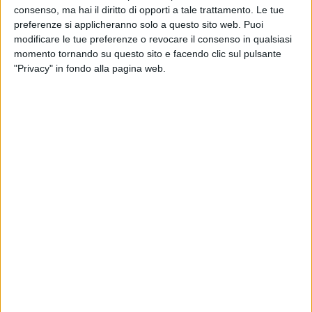
consenso, ma hai il diritto di opporti a tale trattamento. Le tue
preferenze si applicheranno solo a questo sito web. Puoi
modificare le tue preferenze o revocare il consenso in qualsiasi
06 lug 2018
NEWS
momento tornando su questo sito e facendo clic sul pulsante
"Privacy" in fondo alla pagina web.
Radio Italia Rap diventa “Emo” con
GionnyScandal
Il featuring con Giulia Jean, “L'ho contattata su
Facebook”, e il tour
di
Andrea Daz
Chi siamo
Contattaci