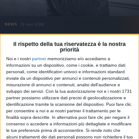
13 mar 2019
NEWS
Gionnyscandal, Dove sei: il nuovo singolo in
Il rispetto della tua riservatezza è la nostra
duetto con Giulia Jean
priorità
Nel video la coppia teen dei social Edoardo Esposito
e Rosalba Andolfi
Noi e i nostri
partner
memorizziamo e/o accediamo a
informazioni su un dispositivo, come i cookie, e trattiamo dati
personali, come identificatori univoci e informazioni standard
inviate da un dispositivo per annunci e contenuti personalizzati,
misurazione di annunci e contenuti, analisi dell'audience e
sviluppo dei servizi.
Con la tua autorizzazione noi e i nostri 1731
partner possiamo utilizzare dati precisi di geolocalizzazione e
identificazione tramite la scansione del dispositivo. Puoi fare clic
per consentire a noi e ai nostri partner il trattamento per le
finalità sopra descritte. In alternativa puoi fare clic per negare il
consenso o accedere a informazioni più dettagliate e modificare
le tue preferenze prima di acconsentire.
Si rende noto che
alcuni trattamenti dei dati personali possono non richiedere il tuo