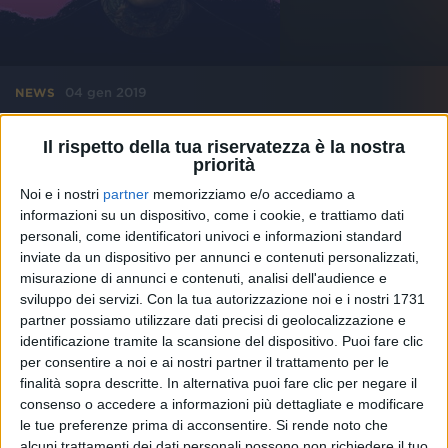
04 gen 2019
NEWS
GionnyScandal lancia il nuovo singolo “Ti
Il rispetto della tua riservatezza è la nostra
amo Ti odio”
priorità
Con questo brano, il rapper porta il genere emo trap
Noi e i nostri
partner
memorizziamo e/o accediamo a
in Italia
informazioni su un dispositivo, come i cookie, e trattiamo dati
personali, come identificatori univoci e informazioni standard
inviate da un dispositivo per annunci e contenuti personalizzati,
misurazione di annunci e contenuti, analisi dell'audience e
sviluppo dei servizi.
Con la tua autorizzazione noi e i nostri 1731
partner possiamo utilizzare dati precisi di geolocalizzazione e
identificazione tramite la scansione del dispositivo. Puoi fare clic
per consentire a noi e ai nostri partner il trattamento per le
finalità sopra descritte. In alternativa puoi fare clic per negare il
consenso o accedere a informazioni più dettagliate e modificare
le tue preferenze prima di acconsentire.
Si rende noto che
alcuni trattamenti dei dati personali possono non richiedere il tuo