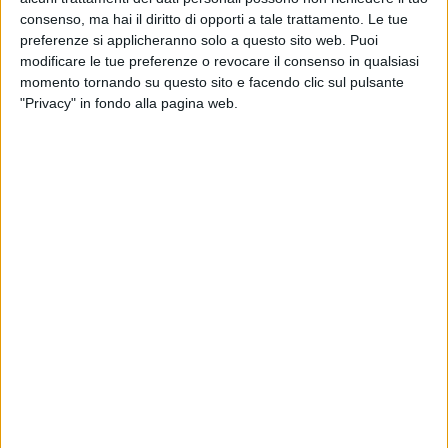
consenso, ma hai il diritto di opporti a tale trattamento. Le tue
preferenze si applicheranno solo a questo sito web. Puoi
modificare le tue preferenze o revocare il consenso in qualsiasi
momento tornando su questo sito e facendo clic sul pulsante
06 lug 2018
NEWS
"Privacy" in fondo alla pagina web.
Radio Italia Rap diventa “Emo” con
GionnyScandal
Il featuring con Giulia Jean, “L'ho contattata su
Facebook”, e il tour
di
Andrea Daz
Chi siamo
Contattaci