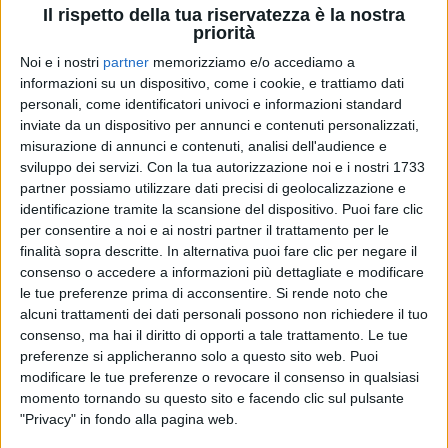
Il rispetto della tua riservatezza è la nostra
priorità
Noi e i nostri
partner
memorizziamo e/o accediamo a
24 apr 2024
ESCE IL 24/05
informazioni su un dispositivo, come i cookie, e trattiamo dati
Gigi D’Alessio: canzoni e duetti del nuovo
personali, come identificatori univoci e informazioni standard
album, da Elodie a Geolier
inviate da un dispositivo per annunci e contenuti personalizzati,
misurazione di annunci e contenuti, analisi dell'audience e
“
Fra
” arriva quasi 4 anni dopo l’ultimo disco di
sviluppo dei servizi.
Con la tua autorizzazione noi e i nostri 1733
inediti. Rimane il mistero sulla voce femminile di “
Nu
partner possiamo utilizzare dati precisi di geolocalizzazione e
dispietto
”, che verrà svelato solo durante i concerti in
piazza del Plebiscito a Napoli
identificazione tramite la scansione del dispositivo. Puoi fare clic
per consentire a noi e ai nostri partner il trattamento per le
di
Andrea Daz
finalità sopra descritte. In alternativa puoi fare clic per negare il
consenso o accedere a informazioni più dettagliate e modificare
le tue preferenze prima di acconsentire.
Si rende noto che
alcuni trattamenti dei dati personali possono non richiedere il tuo
consenso, ma hai il diritto di opporti a tale trattamento. Le tue
preferenze si applicheranno solo a questo sito web. Puoi
modificare le tue preferenze o revocare il consenso in qualsiasi
momento tornando su questo sito e facendo clic sul pulsante
"Privacy" in fondo alla pagina web.