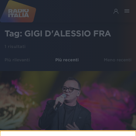
Tag:
GIGI D'ALESSIO FRA
1
risultati
Più rilevanti
Più recenti
Meno recenti